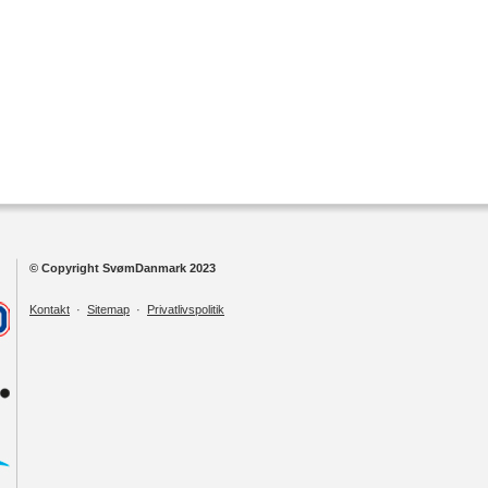
© Copyright SvømDanmark 2023
Kontakt
·
Sitemap
·
Privatlivspolitik