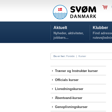
Aktuelt
Klubber
Nyheder, aktiviteter,
Find adresse
jobbørs...
rutevejledni
Du er her:
Forside
|
Kurser
Træner og Instruktør kurser
Officials kurser
Livredningskurser
Åbentvand-kurser
Genoplivningskurser