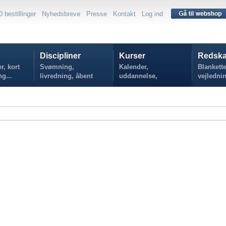
0 bestillinger
Nyhedsbreve
Presse
Kontakt
Log ind
Discipliner
Kurser
Redska
r, kort
Svømning,
Kalender,
Blankette
ng...
livredning, åbent
uddannelse,
vejlednin
vand...
tilmelding...
politikker