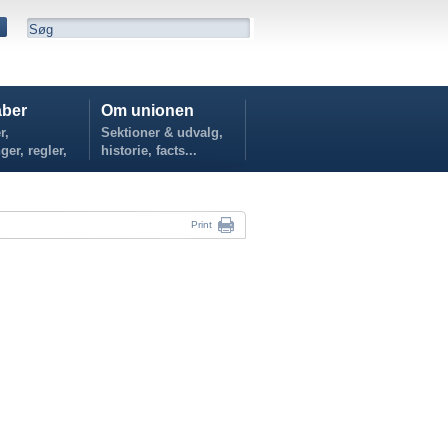
ber
Om unionen
r,
Sektioner & udvalg,
ger, regler,
historie, facts...
...
Print