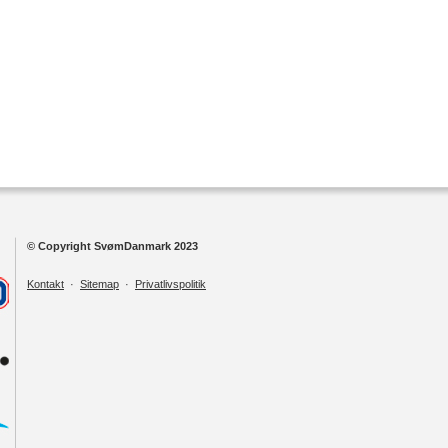
© Copyright SvømDanmark 2023
Kontakt
·
Sitemap
·
Privatlivspolitik