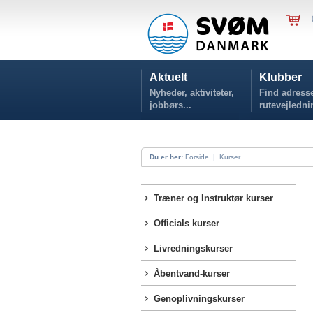
Aktuelt
Klubber
Nyheder, aktiviteter,
Find adresse
jobbørs...
rutevejledni
Du er her:
Forside
|
Kurser
Træner og Instruktør kurser
Officials kurser
Livredningskurser
Åbentvand-kurser
Genoplivningskurser