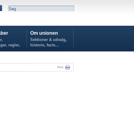
ber
Om unionen
r,
Sektioner & udvalg,
ger, regler,
historie, facts...
...
Print