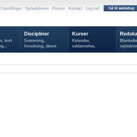
0 bestillinger
Nyhedsbreve
Presse
Kontakt
Log ind
Discipliner
Kurser
Redska
r, kort
Svømning,
Kalender,
Blankette
ng...
livredning, åbent
uddannelse,
vejlednin
vand...
tilmelding...
politikker