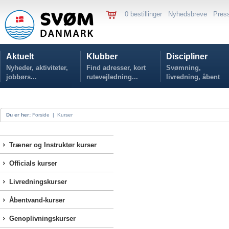
0 bestillinger
Nyhedsbreve
Pres
Aktuelt
Klubber
Discipliner
Nyheder, aktiviteter,
Find adresser, kort
Svømning,
jobbørs...
rutevejledning...
livredning, åbent
vand...
Du er her:
Forside
|
Kurser
Træner og Instruktør kurser
Officials kurser
Livredningskurser
Åbentvand-kurser
Genoplivningskurser