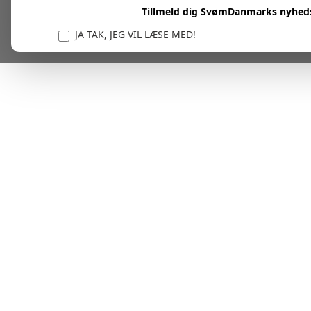
Tillmeld dig SvømDanmarks nyhed
JA TAK, JEG VIL LÆSE MED!
Vi er forpligtet til at beskytte og respektere dit privatl
personlige oplysninger til at administrere din kont
tjenester.
Plask! Nu er du klar til at læs