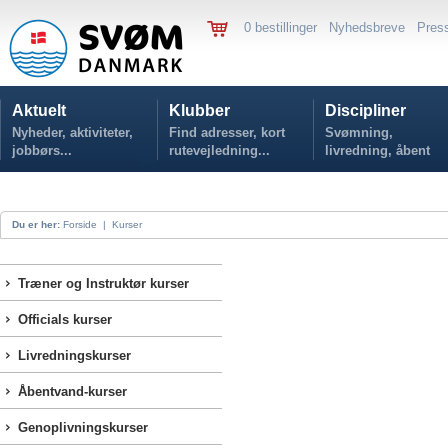
0 bestillinger
Nyhedsbreve
Pres
Aktuelt
Klubber
Discipliner
Nyheder, aktiviteter,
Find adresser, kort
Svømning,
jobbørs...
rutevejledning...
livredning, åbent
vand...
Du er her:
Forside
|
Kurser
Træner og Instruktør kurser
Officials kurser
Livredningskurser
Åbentvand-kurser
Genoplivningskurser