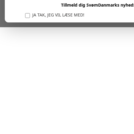
Tillmeld dig SvømDanmarks nyhed
JA TAK, JEG VIL LÆSE MED!
Vi er forpligtet til at beskytte og respektere dit privatl
personlige oplysninger til at administrere din kont
tjenester.
Plask! Nu er du klar til at læs