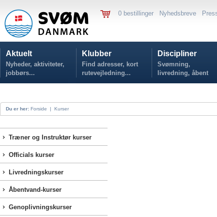
0 bestillinger
Nyhedsbreve
Pres
Aktuelt
Klubber
Discipliner
Nyheder, aktiviteter,
Find adresser, kort
Svømning,
jobbørs...
rutevejledning...
livredning, åbent
vand...
Du er her:
Forside
|
Kurser
Træner og Instruktør kurser
Officials kurser
Livredningskurser
Åbentvand-kurser
Genoplivningskurser