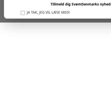
Tillmeld dig SvømDanmarks nyhed
JA TAK, JEG VIL LÆSE MED!
Vi er forpligtet til at beskytte og respektere dit privatl
personlige oplysninger til at administrere din kont
tjenester.
Plask! Nu er du klar til at læs