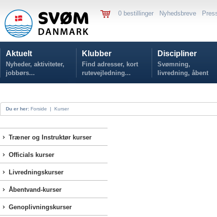
0 bestillinger
Nyhedsbreve
Pres
Aktuelt
Klubber
Discipliner
Nyheder, aktiviteter,
Find adresser, kort
Svømning,
jobbørs...
rutevejledning...
livredning, åbent
vand...
Du er her:
Forside
|
Kurser
Træner og Instruktør kurser
Officials kurser
Livredningskurser
Åbentvand-kurser
Genoplivningskurser