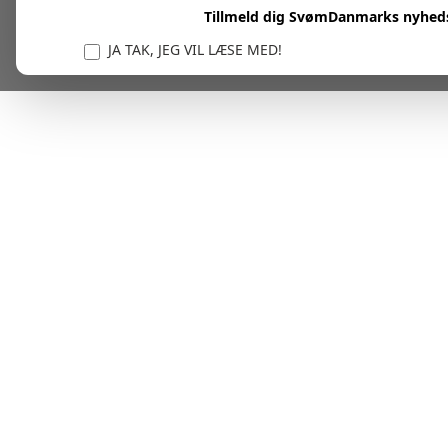
Tillmeld dig SvømDanmarks nyhed
JA TAK, JEG VIL LÆSE MED!
Vi er forpligtet til at beskytte og respektere dit privatl
personlige oplysninger til at administrere din kont
tjenester.
Plask! Nu er du klar til at læs