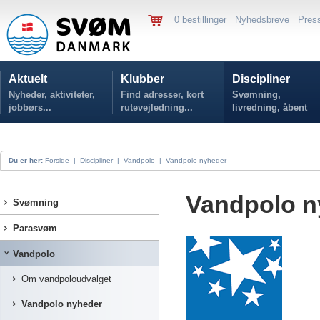
0 bestillinger
Nyhedsbreve
Pres
Aktuelt
Klubber
Discipliner
Nyheder, aktiviteter,
Find adresser, kort
Svømning,
jobbørs...
rutevejledning...
livredning, åbent
vand...
Du er her:
Forside
|
Discipliner
|
Vandpolo
|
Vandpolo nyheder
Vandpolo n
Svømning
Parasvøm
Vandpolo
Om vandpoloudvalget
Vandpolo nyheder