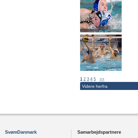
1
2
3
4
5
>>
Videre herfra
SvømDanmark
Samarbejdspartnere