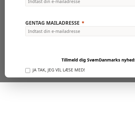
GENTAG MAILADRESSE
Tillmeld dig SvømDanmarks nyhed
JA TAK, JEG VIL LÆSE MED!
Vi er forpligtet til at beskytte og respektere dit privatl
personlige oplysninger til at administrere din kont
tjenester.