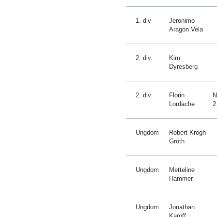
1. div
Jeronimo
Aragón Vela
2. div.
Kim
Dyresberg
2. div.
Florin
N
Lordache
2
Ungdom
Robert Krogh
Groth
Ungdom
Metteline
Hammer
Ungdom
Jonathan
Karoff