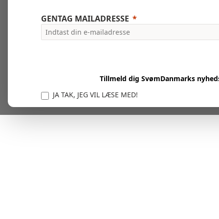
GENTAG MAILADRESSE
Tillmeld dig SvømDanmarks nyhed
JA TAK, JEG VIL LÆSE MED!
Vi er forpligtet til at beskytte og respektere dit privatl
personlige oplysninger til at administrere din kont
tjenester.