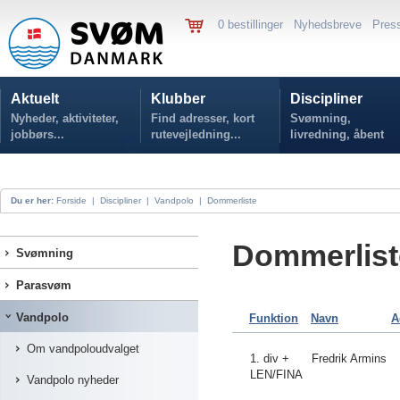
0 bestillinger
Nyhedsbreve
Pres
Aktuelt
Klubber
Discipliner
Nyheder, aktiviteter,
Find adresser, kort
Svømning,
jobbørs...
rutevejledning...
livredning, åbent
vand...
Du er her:
Forside
|
Discipliner
|
Vandpolo
|
Dommerliste
Dommerlist
Svømning
Parasvøm
Vandpolo
Funktion
Navn
A
Om vandpoloudvalget
1. div +
Fredrik Armins
LEN/FINA
Vandpolo nyheder