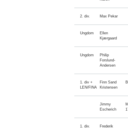
2. div.
Max Pekar
Ungdom
Ellen
Kjærgaard
Ungdom
Philip
Forslund-
Andersen
1. div +
Finn Sand
B
LEN/FINA
Kristensen
Jimmy
M
Escherich
1
1. div.
Frederik