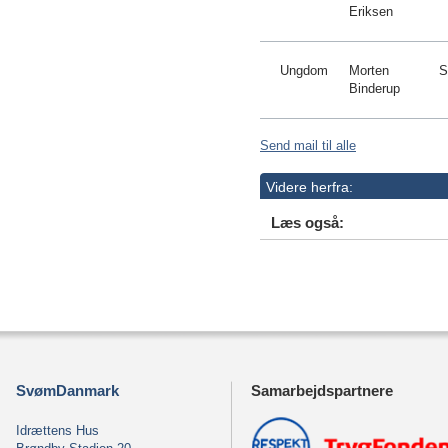
Eriksen
Ungdom
Morten
S
Binderup
Send mail til alle
Videre herfra:
Læs også:
SvømDanmark
Samarbejdspartnere
Idrættens Hus