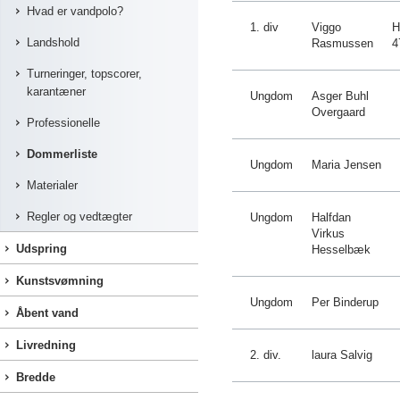
Hvad er vandpolo?
1. div
Viggo
H
Landshold
Rasmussen
4
Turneringer, topscorer,
karantæner
Ungdom
Asger Buhl
Overgaard
Professionelle
Dommerliste
Ungdom
Maria Jensen
Materialer
Regler og vedtægter
Ungdom
Halfdan
Virkus
Udspring
Hesselbæk
Kunstsvømning
Ungdom
Per Binderup
Åbent vand
Livredning
2. div.
laura Salvig
Bredde