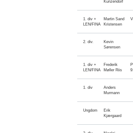
Kunzendorf
1. div +
Martin Sand
V
LEN/FINA
Kristensen
2. div.
Kevin
Sørensen
1. div +
Frederik
P
LEN/FINA
Møller Riis
9
1. div
Anders
Murmann
Ungdom
Erik
Kjærgaard