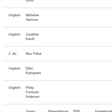
Groth
Ungdom
Metteline
Hammer
Ungdom
Jonathan
Karoff
2. div.
Max Pekar
Ungdom
Ellen
Kjærgaard
Ungdom
Philip
Forslund-
Andersen
Jimmy
Mariendalsvej
2000
Frederiksbe