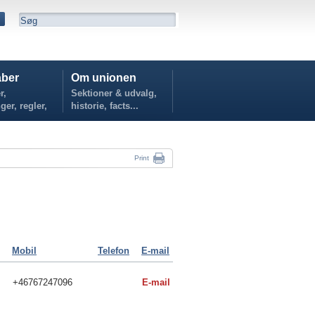
ber
Om unionen
r,
Sektioner & udvalg,
ger, regler,
historie, facts...
...
Print
Mobil
Telefon
E-mail
+46767247096
E-mail