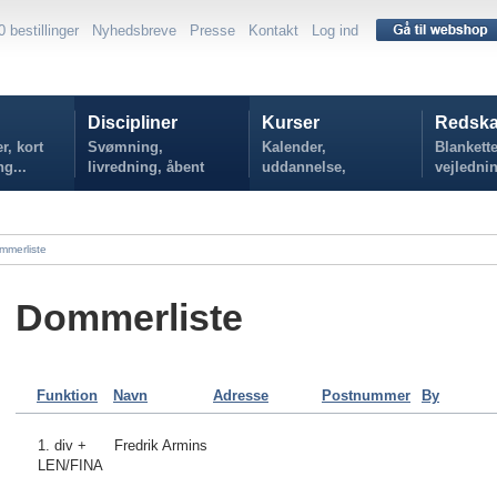
0 bestillinger
Nyhedsbreve
Presse
Kontakt
Log ind
Discipliner
Kurser
Redska
r, kort
Svømning,
Kalender,
Blankette
ng...
livredning, åbent
uddannelse,
vejlednin
vand...
tilmelding...
politikker
mmerliste
Dommerliste
Funktion
Navn
Adresse
Postnummer
By
1. div +
Fredrik Armins
LEN/FINA