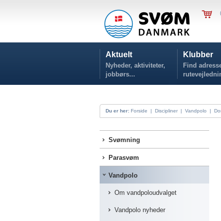
Aktuelt
Klubber
Nyheder, aktiviteter,
Find adresse
jobbørs...
rutevejledni
Du er her:
Forside
|
Discipliner
|
Vandpolo
|
Do
Svømning
Parasvøm
Vandpolo
Om vandpoloudvalget
Vandpolo nyheder