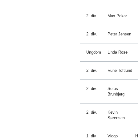
2. div.
Max Pekar
2. div.
Peter Jensen
Ungdom
Linda Rose
2. div.
Rune Toftlund
2. div.
Sofus
Brunbjerg
2. div.
Kevin
Sørensen
1. div
Viggo
H