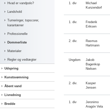
Hvad er vandpolo?
1. div
Michael
Kunzendorf
Landshold
Turneringer, topscorer,
1. div.
Frederik
karantæner
Eriksen
Professionelle
2. div.
Rasmus
Dommerliste
Hartmann
Materialer
Regler og vedtægter
Ungdom
Jakob
Bagenkop
Udspring
Nielsen
Kunstsvømning
2. div.
Kasper
Åbent vand
Jensen
Livredning
1. div
Jeronimo
Bredde
Aragón Vela