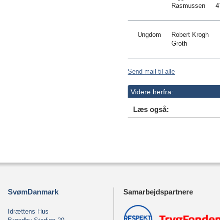
Rasmussen
4
Ungdom
Robert Krogh
Groth
Send mail til alle
Videre herfra:
Læs også:
SvømDanmark
Samarbejdspartnere
Idrættens Hus