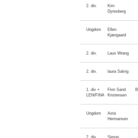
2. div.
Kim
Dyresberg
Ungdom
Ellen
Kjærgaard
2. div.
Laus Wrang
2. div.
laura Salvig
1. div +
Finn Sand
B
LEN/FINA
Kristensen
Ungdom
Asta
Hermansen
2. div.
Simon