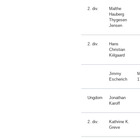
2. div.
Malthe
Hauberg
Thygesen
Jensen
2. div.
Hans
Christian
Kiilgaard
Jimmy
M
Escherich
1
Ungdom
Jonathan
Karoff
2. div.
Kathrine K.
Greve