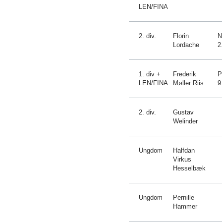
LEN/FINA
2. div.
Florin
N
Lordache
2
1. div +
Frederik
P
LEN/FINA
Møller Riis
9
2. div.
Gustav
Welinder
Ungdom
Halfdan
Virkus
Hesselbæk
Ungdom
Pernille
Hammer