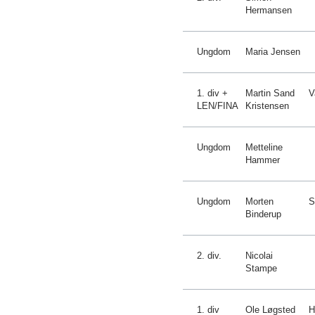
Hermansen
Ungdom
Maria Jensen
1. div +
Martin Sand
V
LEN/FINA
Kristensen
Ungdom
Metteline
Hammer
Ungdom
Morten
S
Binderup
2. div.
Nicolai
Stampe
1. div
Ole Løgsted
H