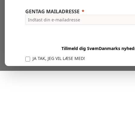
GENTAG MAILADRESSE
Tillmeld dig SvømDanmarks nyhed
JA TAK, JEG VIL LÆSE MED!
Vi er forpligtet til at beskytte og respektere dit privatl
personlige oplysninger til at administrere din kont
tjenester.