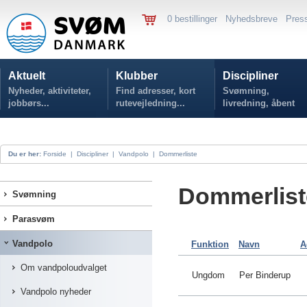
0 bestillinger
Nyhedsbreve
Pres
Aktuelt
Klubber
Discipliner
Nyheder, aktiviteter,
Find adresser, kort
Svømning,
jobbørs...
rutevejledning...
livredning, åbent
vand...
Du er her:
Forside
|
Discipliner
|
Vandpolo
|
Dommerliste
Dommerlist
Svømning
Parasvøm
Vandpolo
Funktion
Navn
A
Om vandpoloudvalget
Ungdom
Per Binderup
Vandpolo nyheder