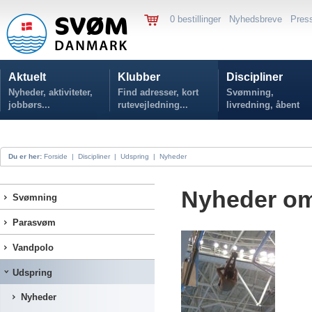
0 bestillinger
Nyhedsbreve
Pres
Aktuelt
Klubber
Discipliner
Nyheder, aktiviteter,
Find adresser, kort
Svømning,
jobbørs...
rutevejledning...
livredning, åbent
vand...
Du er her:
Forside
|
Discipliner
|
Udspring
|
Nyheder
Nyheder om
Svømning
Parasvøm
Vandpolo
Udspring
Nyheder