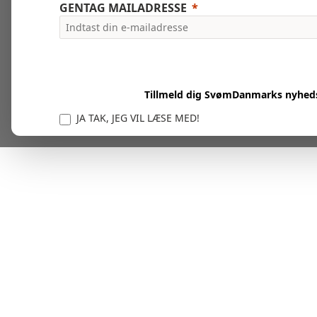
GENTAG MAILADRESSE
Tillmeld dig SvømDanmarks nyhed
JA TAK, JEG VIL LÆSE MED!
Vi er forpligtet til at beskytte og respektere dit privatl
personlige oplysninger til at administrere din kont
tjenester.