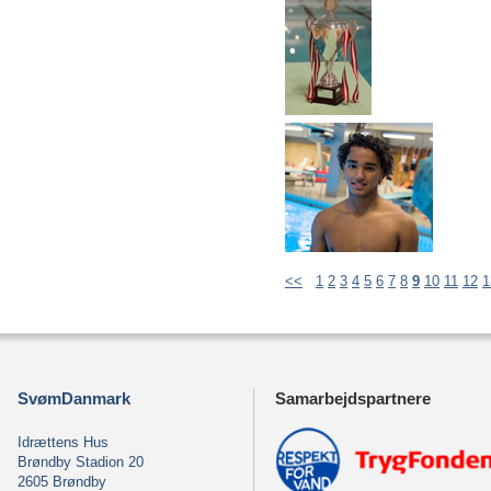
<<
1
2
3
4
5
6
7
8
9
10
11
12
1
SvømDanmark
Samarbejdspartnere
Idrættens Hus
Brøndby Stadion 20
2605 Brøndby