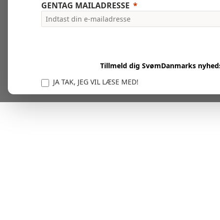
GENTAG MAILADRESSE
Tillmeld dig SvømDanmarks nyhed
JA TAK, JEG VIL LÆSE MED!
Vi er forpligtet til at beskytte og respektere dit privatl
personlige oplysninger til at administrere din kont
tjenester.