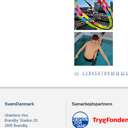
<<
1
2
3
4
5
6
7
8
9
10
11
12
1
SvømDanmark
Samarbejdspartnere
Idrættens Hus
Brøndby Stadion 20
2605 Brøndby