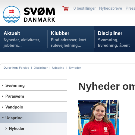
0 bestillinger
Nyhedsbreve
Pres
Aktuelt
Klubber
Discipliner
Nyheder, aktiviteter,
Find adresser, kort
Svømning,
jobbørs...
rutevejledning...
livredning, åbent
vand...
Du er her:
Forside
|
Discipliner
|
Udspring
|
Nyheder
Nyheder om
Svømning
Parasvøm
Vandpolo
Udspring
Nyheder