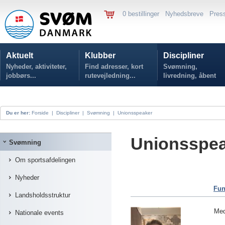
0 bestillinger
Nyhedsbreve
Pres
Aktuelt
Klubber
Discipliner
Nyheder, aktiviteter,
Find adresser, kort
Svømning,
jobbørs...
rutevejledning...
livredning, åbent
vand...
Du er her:
Forside
|
Discipliner
|
Svømning
|
Unionsspeaker
Unionsspe
Svømning
Om sportsafdelingen
Nyheder
Fun
Landsholdsstruktur
Me
Nationale events