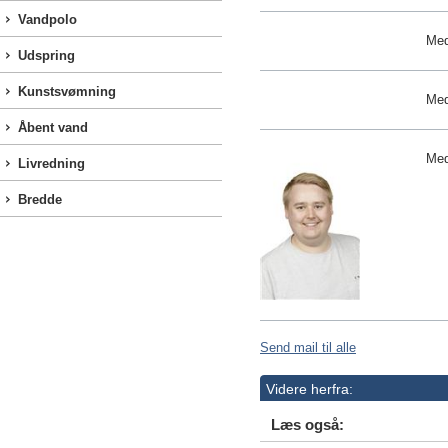
Vandpolo
Me
Udspring
Kunstsvømning
Me
Åbent vand
Me
Livredning
Bredde
Send mail til alle
Videre herfra:
Læs også: