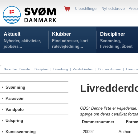
0 bestillinger
Nyhedsbreve
Pres
Aktuelt
Klubber
Discipliner
Nyheder, aktiviteter,
Find adresser, kort
Svømning,
jobbørs...
rutevejledning...
livredning, åbent
vand...
Du er her:
Forside
|
Discipliner
|
Livredning
|
Vandsikkerhed
|
Find en dommer
|
Livredd
Livredderd
Svømning
Parasvøm
OBS: Denne liste er vejledende, 
Vandpolo
spørge om deres certifikat fortsa
Udspring
Dommernummer
Forna
Kunstsvømning
20092
Anthon