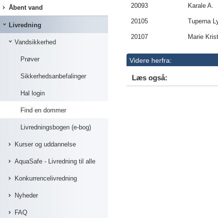
20093
Karale A.
Åbent vand
20105
Tuperna Ly
Livredning
20107
Marie Krist
Vandsikkerhed
Prøver
Videre herfra:
Sikkerhedsanbefalinger
Læs også:
Hal login
Find en dommer
Livredningsbogen (e-bog)
Kurser og uddannelse
AquaSafe - Livredning til alle
Konkurrencelivredning
Nyheder
FAQ