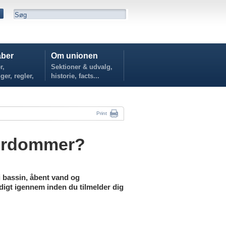
ber
Om unionen
r,
Sektioner & udvalg,
ger, regler,
historie, facts...
...
Print
derdommer?
 bassin, åbent vand og
digt igennem inden du tilmelder dig