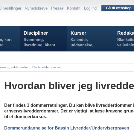
0 bestillinger
Nyhedsbreve
Presse
Kontakt
Log ind
Discipliner
Kurser
Redska
r, kort
Svømning,
Kalender,
Blankette
ng...
livredning, åbent
uddannelse,
vejlednin
vand...
tilmelding...
politikker
urser og uddannelse
|
Bliv livredderdommer
Hvordan bliver jeg livred
Der findes 3 dommerretninger. Du kan blive livredderdommer i
erhvervslivredderdommer. Det er vigtigt, at læse kravene grun
til et dommerkursus.
Dommeruddannelse for Bassin Livredder/Underviserprøven