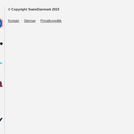
© Copyright SvømDanmark 2023
Kontakt
·
Sitemap
·
Privatlivspolitik