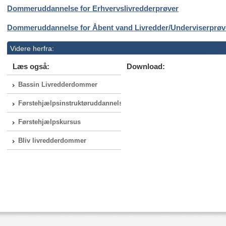
Dommeruddannelse for Erhvervslivredderprøver
Dommeruddannelse for Åbent vand Livredder/Underviserprø
Videre herfra:
Læs også:
Download:
Bassin Livredderdommer
Førstehjælpsinstruktøruddannelse
Førstehjælpskursus
Bliv livredderdommer