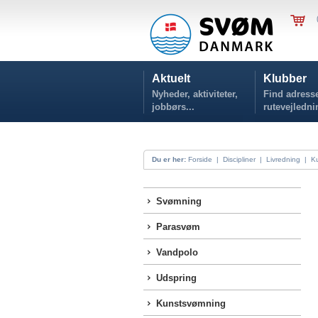
Aktuelt
Klubber
Nyheder, aktiviteter,
Find adresse
jobbørs...
rutevejledni
Du er her:
Forside
|
Discipliner
|
Livredning
|
K
Svømning
Parasvøm
Vandpolo
Udspring
Kunstsvømning