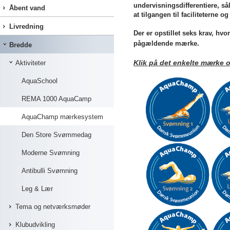
undervisningsdifferentiere, så
Åbent vand
at tilgangen til faciliteterne o
Livredning
Der er opstillet seks krav, hv
pågældende mærke.
Bredde
Klik på det enkelte mærke 
Aktiviteter
AquaSchool
REMA 1000 AquaCamp
AquaChamp mærkesystem
Den Store Svømmedag
Moderne Svømning
Antibulli Svømning
Leg & Lær
Tema og netværksmøder
Klubudvikling