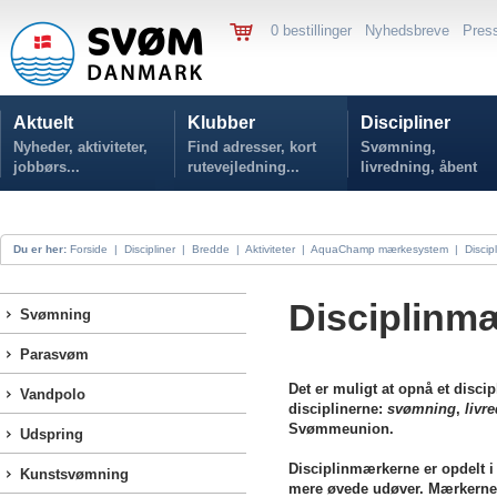
0 bestillinger
Nyhedsbreve
Pres
Aktuelt
Klubber
Discipliner
Nyheder, aktiviteter,
Find adresser, kort
Svømning,
jobbørs...
rutevejledning...
livredning, åbent
vand...
Du er her:
Forside
|
Discipliner
|
Bredde
|
Aktiviteter
|
AquaChamp mærkesystem
|
Discip
Disciplinm
Svømning
Parasvøm
Det er muligt at opnå et disci
Vandpolo
disciplinerne:
svømning
,
livr
Svømmeunion.
Udspring
Disciplinmærkerne er opdelt i
Kunstsvømning
mere øvede udøver. Mærkerne er