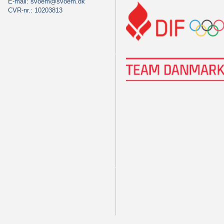
E-mail:
svoem@svoem.dk
CVR-nr.: 10203813