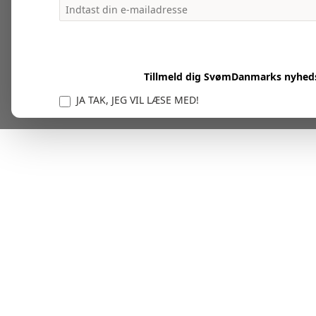
Tillmeld dig SvømDanmarks nyhed
JA TAK, JEG VIL LÆSE MED!
Vi er forpligtet til at beskytte og respektere dit privatl
personlige oplysninger til at administrere din kont
tjenester.