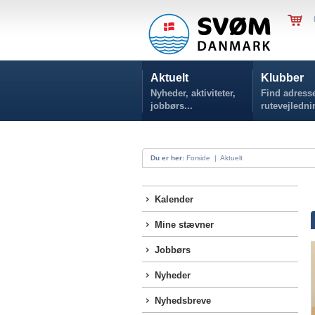
Aktuelt
Klubber
Nyheder, aktiviteter,
Find adresse
jobbørs...
rutevejledni
Du er her:
Forside
|
Aktuelt
Kalender
Mine stævner
Jobbørs
Nyheder
Nyhedsbreve