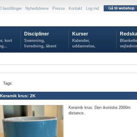
0 bestillinger
Nyhedsbreve
Presse
Kontakt
Log ind
Discipliner
Kurser
Redska
r, kort
Svømning,
Kalender,
Blankette
ng...
livredning, åbent
uddannelse,
vejlednin
vand...
tilmelding...
politikker
Tags:
Keramik krus: 2K
Keramik krus: Den ikoniske 2000m
distance.