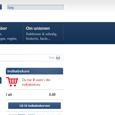
ber
Om unionen
r,
Sektioner & udvalg,
ger, regler,
historie, facts...
...
Print
Indkøbskurv
Du har
0
varer i din
indkøbskurv.
I alt
0,00