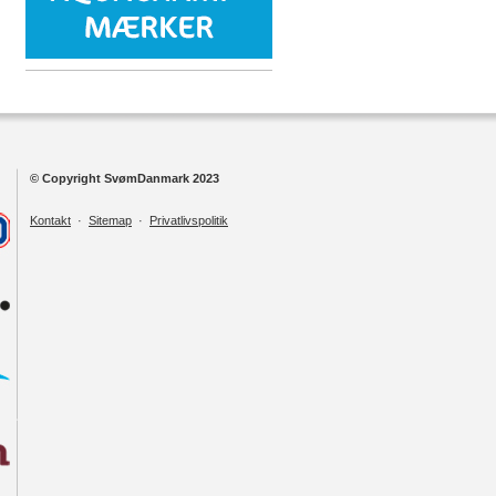
© Copyright SvømDanmark 2023
Kontakt
·
Sitemap
·
Privatlivspolitik