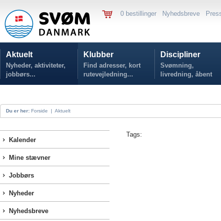
0 bestillinger
Nyhedsbreve
Pres
Aktuelt
Klubber
Discipliner
Nyheder, aktiviteter,
Find adresser, kort
Svømning,
jobbørs...
rutevejledning...
livredning, åbent
vand...
Du er her:
Forside
|
Aktuelt
Tags:
Kalender
Mine stævner
Jobbørs
Nyheder
Nyhedsbreve