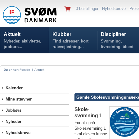
0 bestillinger
Nyhedsbreve
Pres
Aktuelt
Klubber
Discipliner
Nyheder, aktiviteter,
Find adresser, kort
Svømning,
jobbørs...
rutevejledning...
livredning, åbent
vand...
Du er her:
Forside
|
Aktuelt
Kalender
Gamle Skolesvømningsmærke
Mine stævner
Skole-
Jobbørs
svømning 1
Nyheder
For at opnå
Skolesvømning 1
Nyhedsbreve
skal eleven kunne