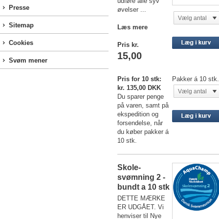
udføre alle syv
Presse
øvelser ...
Vælg antal
Sitemap
Læs mere
Cookies
Pris kr.
15,00
Svøm mener
Pris for 10 stk:
Pakker á 10 stk.
kr. 135,00 DKK
Vælg antal
Du sparer penge
på varen, samt på
ekspedition og
forsendelse, når
du køber pakker á
10 stk.
Skole-
svømning 2 -
bundt a 10 stk
DETTE MÆRKE
ER UDGÅET. Vi
henviser til Nye