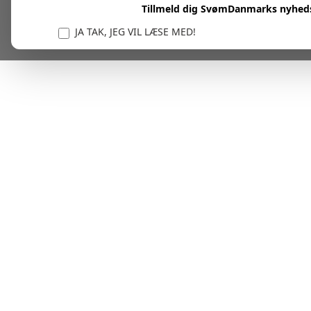
Tillmeld dig SvømDanmarks nyhed
JA TAK, JEG VIL LÆSE MED!
Vi er forpligtet til at beskytte og respektere dit privatl
personlige oplysninger til at administrere din kont
tjenester.
Plask! Nu er du klar til at læs