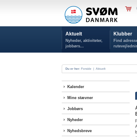
Aktuelt
Klubber
Nyheder, aktiviteter,
Find adresse
jobbørs...
rutevejledni
Du er her:
Forside
|
Aktuelt
Kalender
Mine stævner
Jobbørs
Nyheder
F
Nyhedsbreve
b