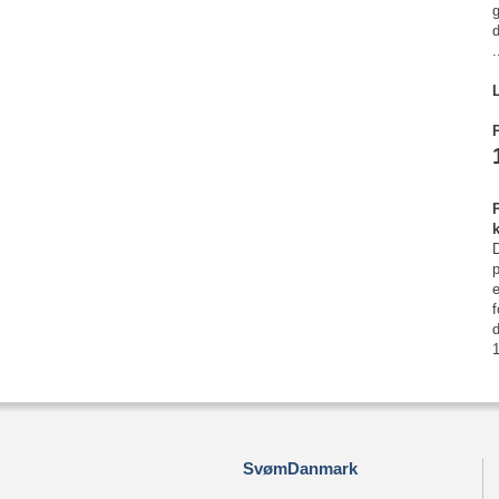
d
.
P
P
e
f
1
SvømDanmark