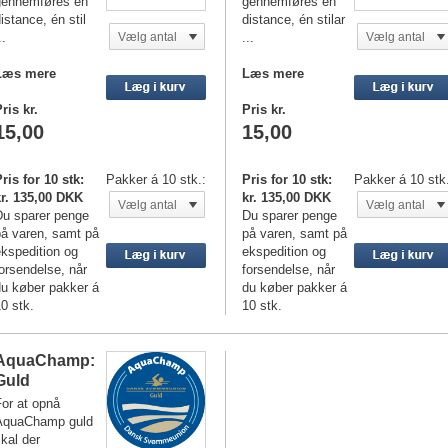
gennemføres én
gennemføres én
istance, én stil
distance, én stilar
..
Vælg antal
...
Vælg antal
Læs mere
Læs mere
ris kr.
Pris kr.
15,00
15,00
ris for 10 stk:
Pakker á 10 stk.:
Pris for 10 stk:
Pakker á 10 stk
kr. 135,00 DKK
kr. 135,00 DKK
Vælg antal
Vælg antal
Du sparer penge
Du sparer penge
på varen, samt på
på varen, samt på
kspedition og
ekspedition og
orsendelse, når
forsendelse, når
du køber pakker á
du køber pakker á
0 stk.
10 stk.
AquaChamp:
Guld
or at opnå
AquaChamp guld
kal der