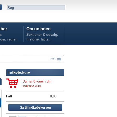
ber
Om unionen
r,
Sektioner & udvalg,
ger, regler,
historie, facts...
...
Print
Indkøbskurv
Du har
0
varer i din
indkøbskurv.
I alt
0,00