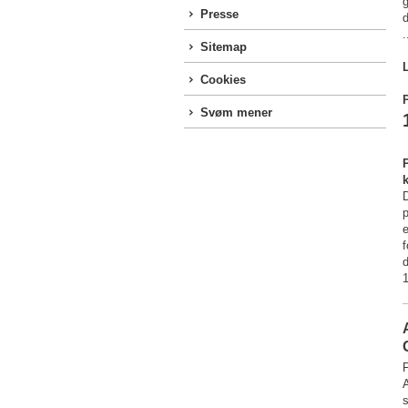
Presse
d
.
Sitemap
Cookies
P
Svøm mener
P
e
f
1
F
s