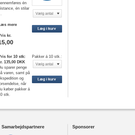
gennemføres én
istance, én stilar
..
Vælg antal
Læs mere
ris kr.
15,00
ris for 10 stk:
Pakker á 10 stk.:
kr. 135,00 DKK
Vælg antal
Du sparer penge
på varen, samt på
kspedition og
orsendelse, når
du køber pakker á
0 stk.
Samarbejdspartnere
Sponsorer