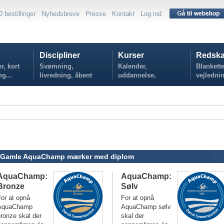
0 bestillinger
Nyhedsbreve
Presse
Kontakt
Log ind
Discipliner
Kurser
Redska
r, kort
Svømning,
Kalender,
Blankette
ng...
livredning, åbent
uddannelse,
vejlednin
vand...
tilmelding...
politikker
Gamle AquaChamp mærker med diplom
AquaChamp:
AquaChamp:
Bronze
Sølv
or at opnå
For at opnå
AquaChamp
AquaChamp sølv
ronze skal der
skal der