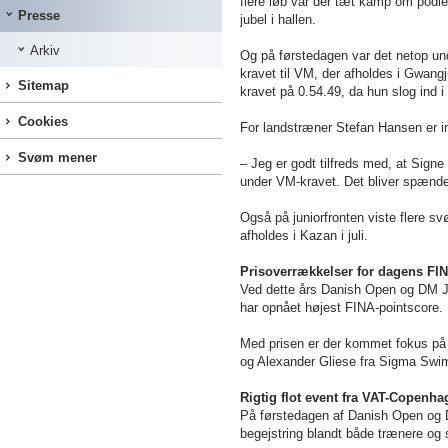
flere løb var der tæt kamp om podiepl
Presse
jubel i hallen.
Arkiv
Og på førstedagen var det netop u
kravet til VM, der afholdes i
Gwangju
Sitemap
kravet på 0.54.49, da hun slog ind i
Cookies
For landstræner Stefan Hansen er 
Svøm mener
– Jeg er godt tilfreds med, at Sign
under VM-kravet. Det bliver spænde
Også på juniorfronten viste flere s
afholdes i Kazan i juli.
Prisoverrækkelser for dagens FI
Ved dette års Danish Open og DM J
har opnået højest FINA-pointscore.
Med prisen er der kommet fokus på 
og Alexander Gliese fra Sigma Swi
Rigtig flot event fra VAT-Copen
På førstedagen af Danish Open og D
begejstring blandt både trænere o