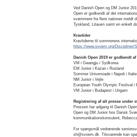
Ved Danish Open og DM Junior 2019 
Open er godkendt af det internation
svømmere fra flere nationer meldt
Tyskland, Litauen samt en enkelt d
Kravtider
Kravtiderne til sommerens internati
https://www.svoem.org/Discipliner/
Danish Open 2019 er godkendt af FI
VM i Gwangju i Sydkorea
EM Junior i Kazan i Rusland
Sommer Universiade i Napoli i Itali
NM Junior i Vejle
European Youth Olympic Festival i 
VM Junior i Budapest i Ungarn
Registrering af alt presse under
Pressen har adgang til Danish Open 
Open og DM Junior hos Dansk Svøm
kommunikationskonsulent, Rebecca H
For spørgsmål vedrørende seniorsv
sh@svoem.dk. Tilsvarende kan spørg