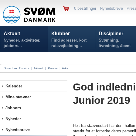
0 bestillinger
Nyhedsbreve
Pres
Aktuelt
Klubber
Discipliner
Nyheder, aktiviteter,
Find adresser, kort
Svømning,
jobbørs...
rutevejledning...
livredning, åbent
vand...
Du er her:
Forside
|
Aktuelt
|
Presse
|
Arkiv
God indledn
Kalender
Junior 2019
Mine stævner
Jobbørs
Nyheder
Helt fra stævnestart har der i ha
Nyhedsbreve
stærkt for at forbedre deres personli