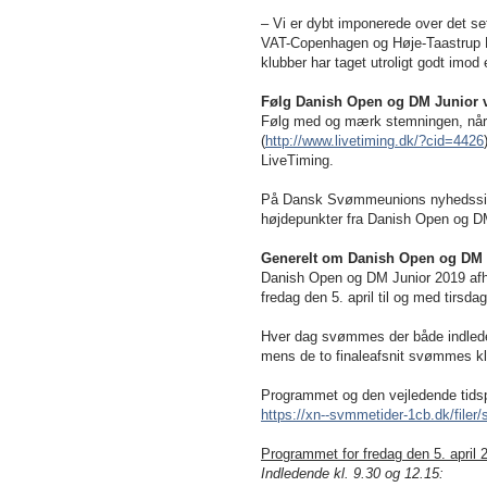
– Vi er dybt imponerede over det se
VAT-Copenhagen og Høje-Taastrup 
klubber har taget utroligt godt imod
Følg Danish Open og DM Junior v
Følg med og mærk stemningen, når 
(
http://www.livetiming.dk/?cid=4426
LiveTiming.
På Dansk Svømmeunions nyhedssi
højdepunkter fra Danish Open og D
Generelt om Danish Open og DM 
Danish Open og DM Junior 2019 afho
fredag den 5. april til og med tirsdag
Hver dag svømmes der både indleden
mens de to finaleafsnit svømmes k
Programmet og den vejledende tidsp
https://xn--svmmetider-1cb.dk/fil
Programmet for fredag den 5. april 
Indledende kl. 9.30 og 12.15: