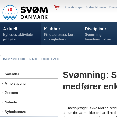
0 bestillinger
Nyhedsbreve
Pres
Aktuelt
Klubber
Discipliner
Nyheder, aktiviteter,
Find adresser, kort
Svømning,
jobbørs...
rutevejledning...
livredning, åbent
vand...
Du er her:
Forside
|
Aktuelt
|
Presse
|
Arkiv
Svømning: St
Kalender
medfører enke
Mine stævner
Jobbørs
Nyheder
OL-medaljetager Rikke Møller Ped
Nyhedsbreve
at hun desværre ikke er klar til at 