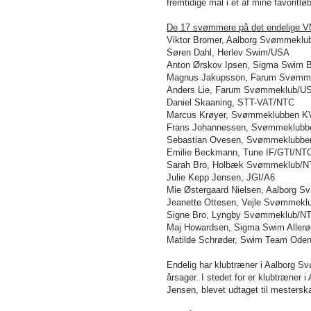
fremtidige mål i et af mine favoritl
De 17 svømmere på det endelige VM
Viktor Bromer, Aalborg Svømmeklu
Søren Dahl, Herlev Swim/USA
Anton Ørskov Ipsen, Sigma Swim 
Magnus Jakupsson, Farum Svømm
Anders Lie, Farum Svømmeklub/U
Daniel Skaaning, STT-VAT/NTC
Marcus Krøyer, Svømmeklubben KV
Frans Johannessen, Svømmeklubben
Sebastian Ovesen, Svømmeklubbe
Emilie Beckmann, Tune IF/GTI/NT
Sarah Bro, Holbæk Svømmeklub/
Julie Kepp Jensen, JGI/A6
Mie Østergaard Nielsen, Aalborg 
Jeanette Ottesen, Vejle Svømmekl
Signe Bro, Lyngby Svømmeklub/N
Maj Howardsen, Sigma Swim Allerø
Matilde Schrøder, Swim Team Ode
Endelig har klubtræner i Aalborg S
årsager. I stedet for er klubtræner 
Jensen, blevet udtaget til mestersk