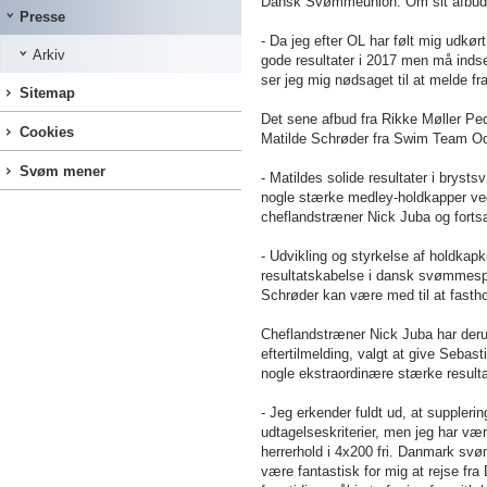
Dansk Svømmeunion. Om sit afbud t
Presse
- Da jeg efter OL har følt mig udkørt
Arkiv
gode resultater i 2017 men må indse
ser jeg mig nødsaget til at melde fra
Sitemap
Det sene afbud fra Rikke Møller P
Cookies
Matilde Schrøder fra Swim Team Ode
Svøm mener
- Matildes solide resultater i bryst
nogle stærke medley-holdkapper ved
cheflandstræner Nick Juba og forts
- Udvikling og styrkelse af holdkapk
resultatskabelse i dansk svømmespo
Schrøder kan være med til at fasthol
Cheflandstræner Nick Juba har der
eftertilmelding, valgt at give Seb
nogle ekstraordinære stærke result
- Jeg erkender fuldt ud, at suppleri
udtagelseskriterier, men jeg har væ
herrerhold i 4x200 fri. Danmark svøm
være fantastisk for mig at rejse fra