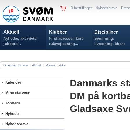
0 bestillinger
Nyhedsbreve
Pres
Aktuelt
Klubber
Discipliner
Nyheder, aktiviteter,
Find adresser, kort
Svømning,
jobbørs...
rutevejledning...
livredning, åbent
vand...
Du er her:
Forside
|
Aktuelt
|
Presse
|
Arkiv
Danmarks st
Kalender
DM på kortba
Mine stævner
Jobbørs
Gladsaxe S
Nyheder
Nyhedsbreve