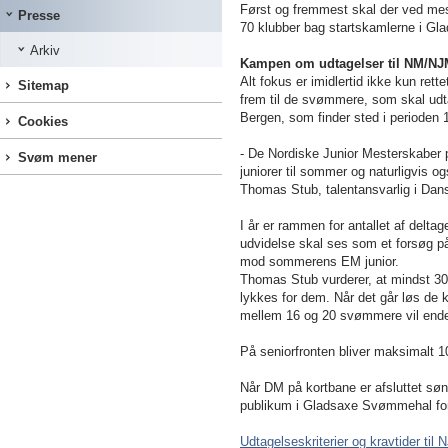
Først og fremmest skal der ved me
Presse
70 klubber bag startskamlerne i Gla
Arkiv
Kampen om udtagelser til NM/NJ
Alt fokus er imidlertid ikke kun ret
Sitemap
frem til de svømmere, som skal udt
Bergen, som finder sted i perioden 
Cookies
- De Nordiske Junior Mesterskaber 
Svøm mener
juniorer til sommer og naturligvis og
Thomas Stub, talentansvarlig i D
I år er rammen for antallet af del
udvidelse skal ses som et forsøg p
mod sommerens EM junior.
Thomas Stub vurderer, at mindst 30 j
lykkes for dem. Når det går løs de
mellem 16 og 20 svømmere vil ende 
På seniorfronten bliver maksimalt 
Når DM på kortbane er afsluttet sø
publikum i Gladsaxe Svømmehal fo
Udtagelseskriterier og kravtider til