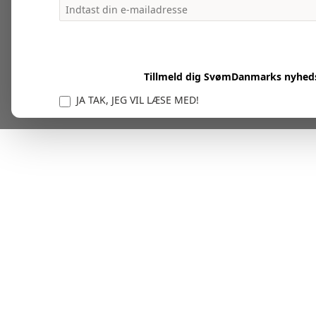
Tillmeld dig SvømDanmarks nyhed
JA TAK, JEG VIL LÆSE MED!
Vi er forpligtet til at beskytte og respektere dit privatl
personlige oplysninger til at administrere din kont
tjenester.