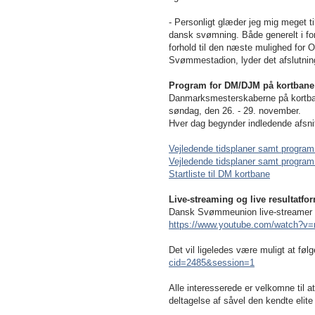
- Personligt glæder jeg mig meget ti
dansk svømning. Både generelt i forh
forhold til den næste mulighed for O
Svømmestadion, lyder det afslutnin
Program for DM/DJM på kortbane
Danmarksmesterskaberne på kortba
søndag, den 26. - 29. november.
Hver dag begynder indledende afsnit
Vejledende tidsplaner samt program 
Vejledende tidsplaner samt program o
Startliste til DM kortbane
Live-streaming og live resultatfo
Dansk Svømmeunion live-streamer fr
https://www.youtube.com/watch?v
Det vil ligeledes være muligt at føl
cid=2485&session=1
Alle interesserede er velkomne til 
deltagelse af såvel den kendte elit