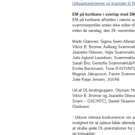
Udtagelseskriterier og kravtider til 
EM på kortbane i overlap med D
EM på kortbane afholdes i næste uge
svømmerprofiler enten ikke stiller ti
inden de søndag, den 29. november r
Mads Glæsner, Sigma Swim Allerø
Viktor B. Bromer, Aalborg Svømme
Jeanette Ottesen, Vejle Svømmekl
Julie Aglund Lauridsen, Svømmeklu
Sarah Bro, Gentofte Svømmeklub/
Emilie Beckmann, Tune IF/GTI/NT
Magnus Jákupsson, Farum Svømm
Julie Kepp Jensen, JGI/A6
Ud af OL-bruttogruppen, Olympic Hop
Viktor B. Bromer og Jeanette Otte
Svøm – GSC/NTC), Daniel Skaaning
Gladsaxe:
- Udover intense konkurrencer om a
mulighed for at opleve både allere
at skabe gode OL-præstationer for
og fortsætter: