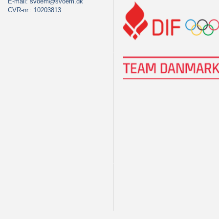
E-mail:
svoem@svoem.dk
CVR-nr.: 10203813