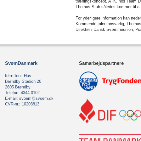
træningskoncept, ATK, hos Team Da
Thomas Stub således kommer til at s
For yderligere information kan ned
Kommende talentansvarlig, Thomas 
Direktør i Dansk Svømmeunion, Pia
SvømDanmark
Samarbejdspartnere
Idrættens Hus
Brøndby Stadion 20
2605 Brøndby
Telefon: 4344 0102
E-mail:
svoem@svoem.dk
CVR-nr.: 10203813