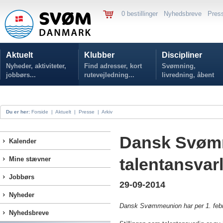
0 bestillinger
Nyhedsbreve
Pres
Aktuelt
Klubber
Discipliner
Nyheder, aktiviteter,
Find adresser, kort
Svømning,
jobbørs...
rutevejledning...
livredning, åbent
vand...
Du er her:
Forside
|
Aktuelt
|
Presse
|
Arkiv
Dansk Svøm
Kalender
talentansvarl
Mine stævner
Jobbørs
29-09-2014
Nyheder
Dansk Svømmeunion har per 1. febru
Nyhedsbreve