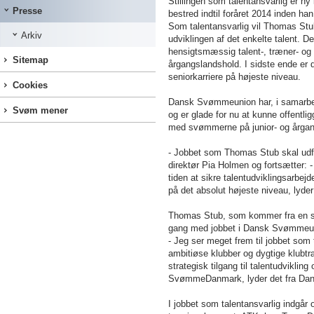
Stillingen som talentansvarlig er n
Presse
bestred indtil foråret 2014 inden ha
Som talentansvarlig vil Thomas Stu
Arkiv
udviklingen af det enkelte talent. D
hensigtsmæssig talent-, træner- og 
Sitemap
årgangslandshold. I sidste ende er
seniorkarriere på højeste niveau.
Cookies
Dansk Svømmeunion har, i samarbejd
Svøm mener
og er glade for nu at kunne offentli
med svømmerne på junior- og årga
- Jobbet som Thomas Stub skal udf
direktør Pia Holmen og fortsætter: - 
tiden at sikre talentudviklingsarbej
på det absolut højeste niveau, lyde
Thomas Stub, som kommer fra en sti
gang med jobbet i Dansk Svømmeu
- Jeg ser meget frem til jobbet som
ambitiøse klubber og dygtige klubt
strategisk tilgang til talentudvikling
SvømmeDanmark, lyder det fra Da
I jobbet som talentansvarlig indgår 