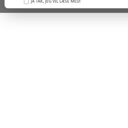
JA TAK, JEG VIL LÆSE MED!
Vi er forpligtet til at beskytte og respektere dit privatl
personlige oplysninger til at administrere din kont
tjenester.
Plask! Nu er du klar til at læs