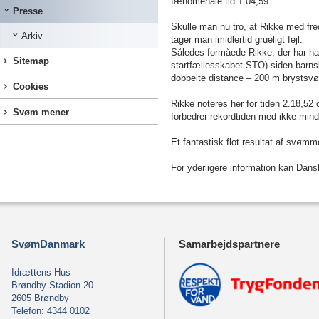
fænomenale tid 1.04,59.
Presse
Skulle man nu tro, at Rikke med fre
Arkiv
tager man imidlertid grueligt fejl.
Således formåede Rikke, der har h
Sitemap
startfællesskabet STO) siden barns
dobbelte distance –
200 m
brystsvø
Cookies
Rikke noteres her for tiden 2.18,52
Svøm mener
forbedrer rekordtiden med ikke min
Et fantastisk flot resultat af svø
For yderligere information kan Dan
SvømDanmark
Samarbejdspartnere
Idrættens Hus
Brøndby Stadion 20
2605 Brøndby
Telefon: 4344 0102