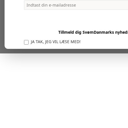
Tillmeld dig SvømDanmarks nyhed
JA TAK, JEG VIL LÆSE MED!
Vi er forpligtet til at beskytte og respektere dit privatl
personlige oplysninger til at administrere din kont
tjenester.