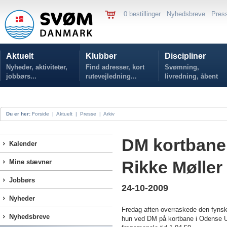
0 bestillinger
Nyhedsbreve
Pres
Aktuelt
Klubber
Discipliner
Nyheder, aktiviteter,
Find adresser, kort
Svømning,
jobbørs...
rutevejledning...
livredning, åbent
vand...
Du er her:
Forside
|
Aktuelt
|
Presse
|
Arkiv
DM kortbane:
Kalender
Rikke Møller
Mine stævner
Jobbørs
24-10-2009
Nyheder
Fredag aften overraskede den fy
Nyhedsbreve
hun ved DM på kortbane i Odense U