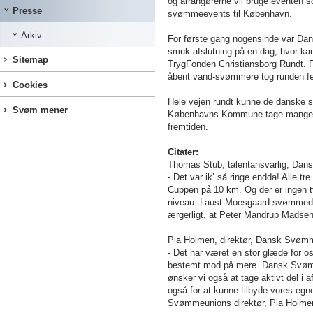
og arrangørerne vil bruge eventen s
Presse
svømmeevents til København.
Arkiv
For første gang nogensinde var Dan
smuk afslutning på en dag, hvor kan
Sitemap
TrygFonden Christiansborg Rundt. Fl
åbent vand-svømmere tog runden f
Cookies
Hele vejen rundt kunne de dansk
Svøm mener
Københavns Kommune tage mange go
fremtiden.
Citater:
Thomas Stub, talentansvarlig, Da
- Det var ik’ så ringe endda! Alle 
Cuppen på 10 km. Og der er ingen t
niveau. Laust Moesgaard svømmede
ærgerligt, at Peter Mandrup Madsen
Pia Holmen, direktør, Dansk Svøm
- Det har været en stor glæde for 
bestemt mod på mere. Dansk Svømmeu
ønsker vi også at tage aktivt del 
også for at kunne tilbyde vores eg
Svømmeunions direktør, Pia Hol