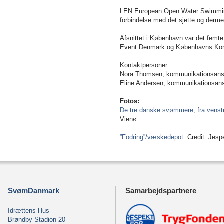
LEN European Open Water Swimming C
forbindelse med det sjette og derme
Afsnittet i København var det femte
Event Denmark og Københavns K
Kontaktpersoner:
Nora Thomsen, kommunikationsansv
Eline Andersen, kommunikationsansv
Fotos:
De tre danske svømmere, fra vens
Vienø
”Fodring”/væskedepot
.
Credit: Jesp
SvømDanmark
Samarbejdspartnere
Idrættens Hus
Brøndby Stadion 20