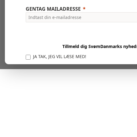
GENTAG MAILADRESSE
Tillmeld dig SvømDanmarks nyhed
JA TAK, JEG VIL LÆSE MED!
Vi er forpligtet til at beskytte og respektere dit privatl
personlige oplysninger til at administrere din kont
tjenester.