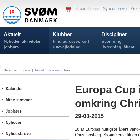
0 bestillinger
Nyhedsbreve
Pres
Aktuelt
Klubber
Discipliner
Nyheder, aktiviteter,
Find adresser, kort
Svømning,
jobbørs...
rutevejledning...
livredning, åbent
vand...
Du er her:
Forside
|
Aktuelt
|
Presse
|
Arkiv
Europa Cup 
Kalender
omkring Chr
Mine stævner
Jobbørs
29-08-2015
Nyheder
28 af Europas hurtigste åbent van
Nyhedsbreve
Christiansborg. Svømmerne fik en u