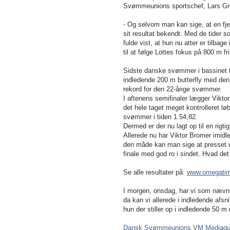
Svømmeunions sportschef, Lars Gr
- Og selvom man kan sige, at en fjer
sit resultat bekendt. Med de tider 
fulde vist, at hun nu atter er tilb
til at følge Lottes fokus på 800 m f
Sidste danske svømmer i bassinet t
indledende 200 m butterfly med den
rekord for den 22-årige svømmer.
I aftenens semifinaler lægger Vikt
det hele taget meget kontrolleret lø
svømmer i tiden 1.54,82.
Dermed er der nu lagt op til en rig
Allerede nu har Viktor Bromer imidl
den måde kan man sige at presset u
finale med god ro i sindet. Hvad det
Se alle resultater på:
www.omegatim
I morgen, onsdag, har vi som nævnt 
da kan vi allerede i indledende afsn
hun der stiller op i indledende 50 
Dansk Svømmeunions VM Mediagu