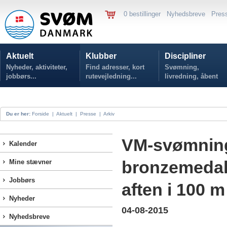
0 bestillinger
Nyhedsbreve
Pres
Aktuelt
Klubber
Discipliner
Nyheder, aktiviteter,
Find adresser, kort
Svømning,
jobbørs...
rutevejledning...
livredning, åbent
vand...
Du er her:
Forside
|
Aktuelt
|
Presse
|
Arkiv
VM-svømning 
Kalender
bronzemedalje
Mine stævner
Jobbørs
aften i 100 
Nyheder
04-08-2015
Nyhedsbreve