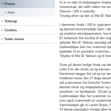
Vi er nu nået til tredjedagens fina
Presse
mesterskab, der indtil videre har re
Ottesen i 100 m butterfly.
Arkiv
Tirsdag aften var det så Mie Ø. Nie
Sitemap
I damernes finale i 100 m rygsvømn
og dermed bronzemedalje hjem i den
Cookies
og nordiske rekordpræstation, hun 
Et fantastisk flot resultat af den 
Svøm mener
opfylder Mie Ø. Nielsen samtidig u
Guldmedaljen blev her svømmet hje
ligeledes til en australsk svømmer, 
Tillykke til Mie Ø. Nielsen og til h
Oven på denne herlige finale var de
Lotte Friis der skulle ud og kæmpe
Danskeren lægger flot ud og ser l
Imidlertid mister den 27-årige dans
må svømmeren fra Gentofte Svømm
dermed sikrer sig tredjepladsen og s
resulterer i en fjerdeplads. Så tæt p
Guldmedaljen blev her svømmet over
som også svømmede en verdensrekor
Sølvmedaljen gik til Lauren Boyle, 
Til denne præstation tirsdag aften 