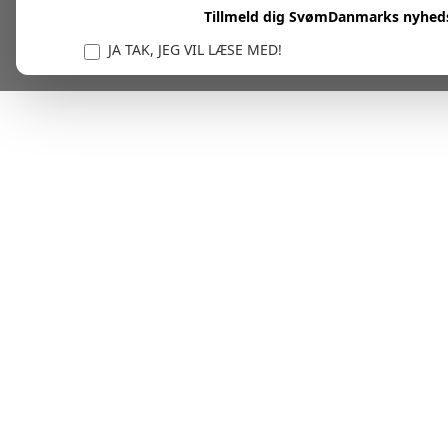
Tillmeld dig SvømDanmarks nyhed
JA TAK, JEG VIL LÆSE MED!
Vi er forpligtet til at beskytte og respektere dit privatl
personlige oplysninger til at administrere din kont
tjenester.
Plask! Nu er du klar til at læs