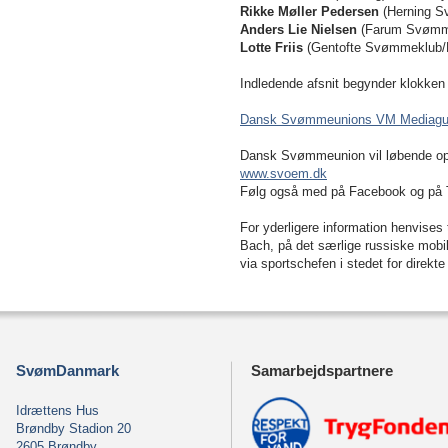
Rikke Møller Pedersen
(Herning S
Anders Lie Nielsen
(Farum Svømmek
Lotte Friis
(Gentofte Svømmeklub/N
Indledende afsnit begynder klokken 
Dansk Svømmeunions VM Mediagu
Dansk Svømmeunion vil løbende opd
www.svoem.dk
Følg også med på Facebook og på 
For yderligere information henvise
Bach, på det særlige russiske mobil
via sportschefen i stedet for direkt
SvømDanmark
Samarbejdspartnere
Idrættens Hus
Brøndby Stadion 20
2605 Brøndby