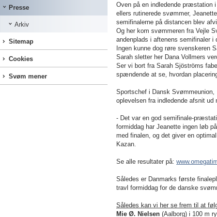
Oven på en indledende præstation i 1
Presse
ellers rutinerede svømmer, Jeanette
semifinalerne på distancen blev afvi
Arkiv
Og her kom svømmeren fra Vejle Sv
andenplads i aftenens semifinaler i
Sitemap
Ingen kunne dog røre svenskeren Sa
Sarah sletter her Dana Vollmers ver
Cookies
Ser vi bort fra Sarah Sjöströms fab
spændende at se, hvordan placeringe
Svøm mener
Sportschef i Dansk Svømmeunion, Lar
oplevelsen fra indledende afsnit ud
- Det var en god semifinale-præstati
formiddag har Jeanette ingen løb på
med finalen, og det giver en optimal
Kazan.
Se alle resultater på:
www.omegatim
Således er Danmarks første finalepl
travl formiddag for de danske svøm
Således kan vi her se frem til at føl
Mie Ø. Nielsen
(Aalborg) i 100 m 