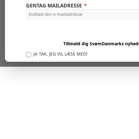
GENTAG MAILADRESSE
Tillmeld dig SvømDanmarks nyhed
JA TAK, JEG VIL LÆSE MED!
Vi er forpligtet til at beskytte og respektere dit privatl
personlige oplysninger til at administrere din kont
tjenester.