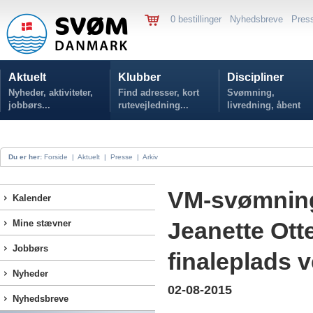
0 bestillinger
Nyhedsbreve
Pres
Aktuelt
Klubber
Discipliner
Nyheder, aktiviteter,
Find adresser, kort
Svømning,
jobbørs...
rutevejledning...
livredning, åbent
vand...
Du er her:
Forside
|
Aktuelt
|
Presse
|
Arkiv
VM-svømning 
Kalender
Jeanette Ott
Mine stævner
Jobbørs
finaleplads 
Nyheder
02-08-2015
Nyhedsbreve