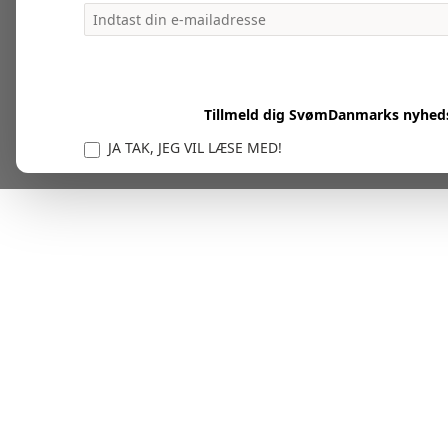
Tillmeld dig SvømDanmarks nyhed
JA TAK, JEG VIL LÆSE MED!
Vi er forpligtet til at beskytte og respektere dit privatl
personlige oplysninger til at administrere din kont
tjenester.