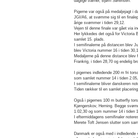
daglige træner, Bjørn Sørensen.
Pigerne var også på medaljejagt i 
JGI/A6, at svømme sig til en finale
årige svømmer i tiden 29,12.
Vejen til denne finale var gået via i
Her lykkedes det også for Victoria B
samlet 15. plads.
I semifinalerne på distancen blev Ju
blev Victoria nummer 16 i tiden 30,
Medaljerne på denne distance blev for
Frankrig, i tiden 28,70 og endelig b
I pigernes indledende 200 m fri tor
som samlet nummer 14 i tiden 2.05
I semifinalerne bliver danskeren not
Tiden rækker til en samlet placerin
Også i pigernes 100 m butterfly to
Kjøngerskov, Herning. Begge svømme
1.02,30 og som nummer 14 i tiden 1
I eftermiddagens semifinaler notere
Merete Toft Jensen slutter som sam
Danmark er også med i indledende 4