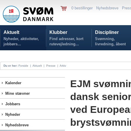
0 bestillinger
Nyhedsbreve
Pres
Aktuelt
Klubber
Discipliner
Nyheder, aktiviteter,
Find adresser, kort
Svømning,
jobbørs...
rutevejledning...
livredning, åbent
vand...
Du er her:
Forside
|
Aktuelt
|
Presse
|
Arkiv
EJM svømnin
Kalender
dansk senior
Mine stævner
Jobbørs
ved Europea
Nyheder
brystsvømni
Nyhedsbreve