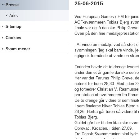
25-06-2015
Presse
Arkiv
Ved European Games / EM for juniore
AGF-svømmeren Tobias Bjerg svømm
Sitemap
finale var også danske Philip Greve
Oven på den fine medaljepræstation
Cookies
- At vinde en medalje ved så stort 
Svøm mener
svømningen ”jeg skal bare vinde, jeg 
rigtignok formåede at vinde en skø
Forinden havde de to drenge leveret
under den et år gamle danske senior
Her var det Farums Philip Greve, d
noteret for tiden 28,30. Med tiden 
og forbedrer Christian V. Rasmusse
præstation af svømmeren fra Far
De to drenge går videre til semifi
I semifinalerne bliver Tobias Bjerg
28,26. Herfra går turen så videre til
Tobias Bjerg.
Guldet går her til den litauiske s
Obrovac, Kroatien, i tiden 27,89.
Fra Dansk Svømmeunion skal lyde et 