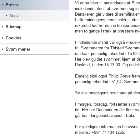
Vi er nu nået til andendagen af Eu
Presse
indledende afsnit at svømme sig in
Danskeren går videre til semifinale
Arkiv
I eftermiddagens semifinaler slutter
rekordtid lød før denne konkurren
Sitemap
men to gange i træk at præstere nye
Cookies
I indledende afsnit var også Frede
fri. Svømmeren fra Thisted Svømmekl
Svøm mener
markant personlig rekordtid i 15.58
Her blev guldet svømmet hjem af de
Rusland, i tiden 15.13,90. Og endel
Endelig skal også Philip Greve fremhæ
personlig rekordtid i 51,94. Svømm
Se alle onsdagens resultater på den
I morgen, torsdag, fortsætter svø
tid. Her har Danmark en del flere 
går løs i langbanebassinet i Baku.
For yderligere information henvise
mobilnr.: +994 77 484 1265.