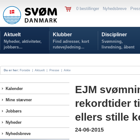
0 bestillinger
Nyhedsbreve
Pres
Aktuelt
Klubber
Discipliner
Nyheder, aktiviteter,
Find adresser, kort
Svømning,
jobbørs...
rutevejledning...
livredning, åbent
vand...
Du er her:
Forside
|
Aktuelt
|
Presse
|
Arkiv
EJM svømnin
Kalender
rekordtider 
Mine stævner
Jobbørs
ellers stille
Nyheder
24-06-2015
Nyhedsbreve