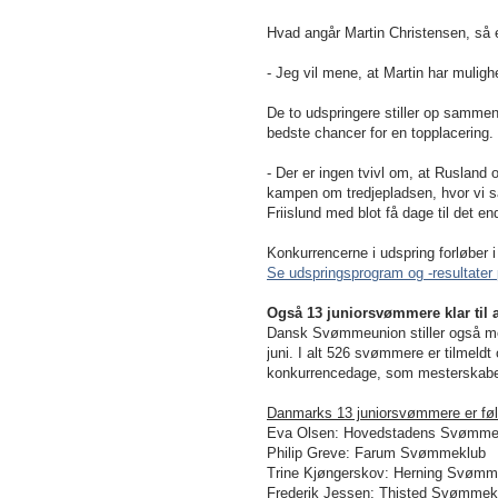
Hvad angår Martin Christensen, så er
- Jeg vil mene, at Martin har muligh
De to udspringere stiller op sammen
bedste chancer for en topplacering.
- Der er ingen tvivl om, at Rusland
kampen om tredjepladsen, hvor vi s
Friislund med blot få dage til det en
Konkurrencerne i udspring forløber i 
Se udspringsprogram og -resultater
Også 13 juniorsvømmere klar til 
Dansk Svømmeunion stiller også m
juni. I alt 526 svømmere er tilmeld
konkurrencedage, som mesterskabe
Danmarks 13 juniorsvømmere er fø
Eva Olsen: Hovedstadens Svømme
Philip Greve: Farum Svømmeklub
Trine Kjøngerskov: Herning Svømm
Frederik Jessen: Thisted Svømmek