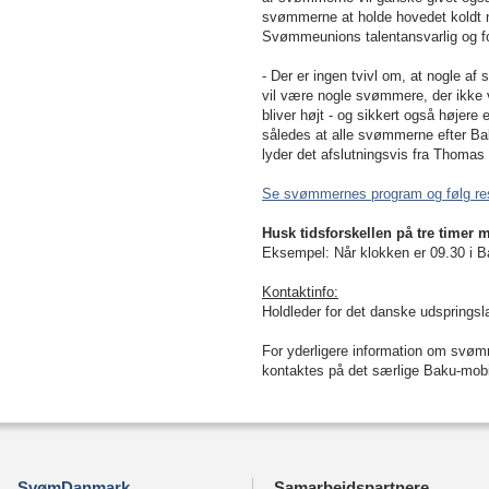
svømmerne at holde hovedet koldt n
Svømmeunions talentansvarlig og fo
- Der er ingen tvivl om, at nogle af 
vil være nogle svømmere, der ikke v
bliver højt - og sikkert også højere
således at alle svømmerne efter Bak
lyder det afslutningsvis fra Thomas
Se svømmernes program og følg resu
Husk tidsforskellen på tre timer
Eksempel: Når klokken er 09.30 i B
Kontaktinfo:
Holdleder for det danske udspringsl
For yderligere information om sv
kontaktes på det særlige Baku-mobi
SvømDanmark
Samarbejdspartnere