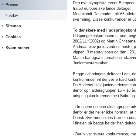
Den nye olympiske event European G
Presse
fra 50 europæiske lande deltager.
Med blandt Danmarks i alt 65 atlet
Arkiv
svømning. Disse konkurrencer er ud
Sitemap
To danskere med i udspringskon
Udspringskonkurrencerne, som begyn
Cookies
2002/LUK2002) og Martin Christens
Andreas blev juniorverdensmester på
Svøm mener
vippen, 3 meter-vippen og tårn i 201
Martin har også international stæv
Juniormesterskaber.
Begge udspringere deltager i det, d
konkurrencer vil der være hård kon
Da Andreas blev juniorverdensmester 
derfor op i aldersgruppen 16 – 18 år
udspringskonkurrencerne i Baku og
- Drengene i denne aldersgruppe udvik
derfor er det heller ikke normalt, at
Dansk Svømmeunions træner i udsprin
i finalen på begge højder han deltag
- Det bliver svære konkurrencer, m