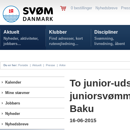
0 bestillinger
Nyhedsbreve
Pres
Aktuelt
Klubber
Discipliner
Nyheder, aktiviteter,
Find adresser, kort
Svømning,
jobbørs...
rutevejledning...
livredning, åbent
vand...
Du er her:
Forside
|
Aktuelt
|
Presse
|
Arkiv
To junior-ud
Kalender
juniorsvømme
Mine stævner
Jobbørs
Baku
Nyheder
16-06-2015
Nyhedsbreve