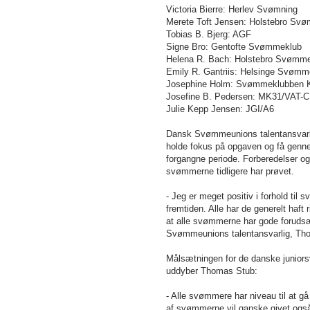
Victoria Bierre: Herlev Svømning
Merete Toft Jensen: Holstebro Sv
Tobias B. Bjerg: AGF
Signe Bro: Gentofte Svømmeklub
Helena R. Bach: Holstebro Svømm
Emily R. Gantriis: Helsinge Svømm
Josephine Holm: Svømmeklubben K
Josefine B. Pedersen: MK31/VAT-
Julie Kepp Jensen: JGI/A6
Dansk Svømmeunions talentansvarlig
holde fokus på opgaven og få genn
forgangne periode. Forberedelser og
svømmerne tidligere har prøvet.
- Jeg er meget positiv i forhold ti
fremtiden. Alle har de generelt haf
at alle svømmerne har gode forudsæ
Svømmeunions talentansvarlig, Th
Målsætningen for de danske junior
uddyber Thomas Stub:
- Alle svømmere har niveau til at gå
af svømmerne vil ganske givet også 