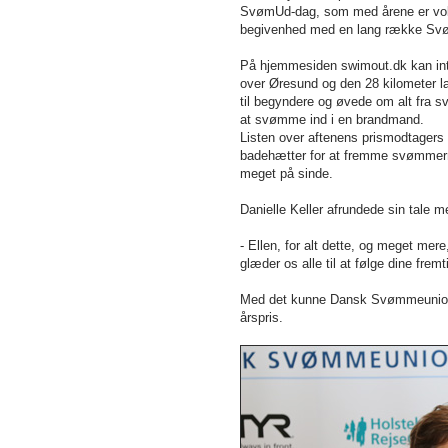
SvømUd-dag, som med årene er vokse
begivenhed med en lang række Svø
På hjemmesiden swimout.dk kan in
over Øresund og den 28 kilometer la
til begyndere og øvede om alt fra 
at svømme ind i en brandmand.
Listen over aftenens prismodtagers 
badehætter for at fremme svømmerne
meget på sinde.
Danielle Keller afrundede sin tale 
- Ellen, for alt dette, og meget mer
glæder os alle til at følge dine frem
Med det kunne Dansk Svømmeunions 
årspris.