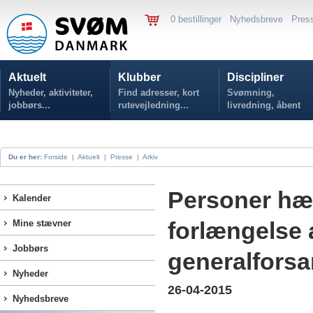
0 bestillinger
Nyhedsbreve
Pres
Aktuelt
Klubber
Discipliner
Nyheder, aktiviteter,
Find adresser, kort
Svømning,
jobbørs...
rutevejledning...
livredning, åbent
vand...
Du er her:
Forside
|
Aktuelt
|
Presse
|
Arkiv
Personer hæd
Kalender
forlængelse
Mine stævner
Jobbørs
generalforsa
Nyheder
26-04-2015
Nyhedsbreve