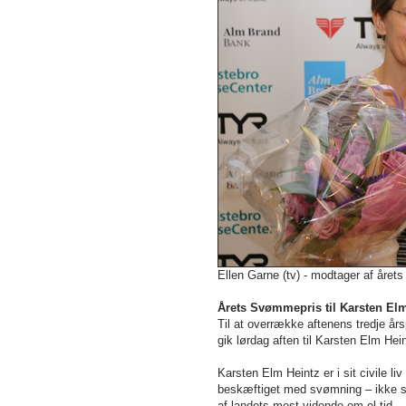
Ellen Garne (tv) - modtager af året
Årets Svømmepris til Karsten El
Til at overrække aftenens tredje å
gik lørdag aften til Karsten Elm Hei
Karsten Elm Heintz er i sit civile li
beskæftiget med svømning – ikke s
af landets mest vidende om el-tid –