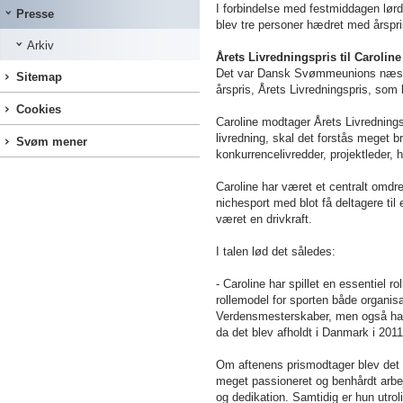
I forbindelse med festmiddagen lør
Presse
blev tre personer hædret med årspr
Arkiv
Årets Livredningspris til Caroli
Det var Dansk Svømmeunions næstfo
Sitemap
årspris, Årets Livredningspris, som 
Cookies
Caroline modtager Årets Livrednings
livredning, skal det forstås meget b
Svøm mener
konkurrencelivredder, projektleder,
Caroline har været et centralt omdre
nichesport med blot få deltagere til 
været en drivkraft.
I talen lød det således:
- Caroline har spillet en essentiel
rollemodel for sporten både organis
Verdensmesterskaber, men også har v
da det blev afholdt i Danmark i 2011
Om aftenens prismodtager blev det y
meget passioneret og benhårdt arbejd
og dedikation. Samtidig er hun utrol