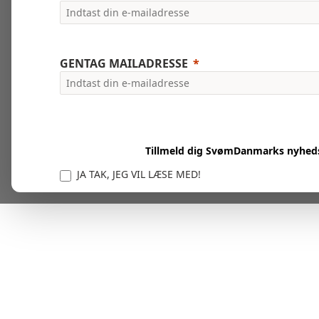
GENTAG MAILADRESSE
Tillmeld dig SvømDanmarks nyhed
JA TAK, JEG VIL LÆSE MED!
Vi er forpligtet til at beskytte og respektere dit privatl
personlige oplysninger til at administrere din kont
tjenester.