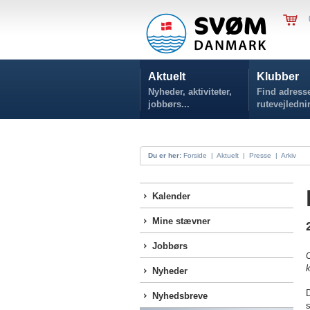
Aktuelt
Klubber
Nyheder, aktiviteter,
Find adresse
jobbørs...
rutevejledni
Du er her:
Forside
|
Aktuelt
|
Presse
|
Arkiv
Kalender
Mine stævner
Jobbørs
k
Nyheder
Nyhedsbreve
s