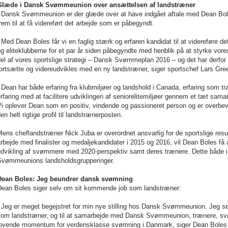
Glæde i Dansk Svømmeunion over ansættelsen af landstræner
I Dansk Svømmeunion er der glæde over at have indgået aftale med Dean Bol
rem til at få videreført det arbejde som er påbegyndt.
 Med Dean Boles får vi en faglig stærk og erfaren kandidat til at videreføre 
g eliteklubberne for et par år siden påbegyndte med henblik på at styrke vores
el af vores sportslige strategi – Dansk Svømmeplan 2016 – og det har derfor v
ortsætte og videreudvikles med en ny landstræner, siger sportschef Lars Gre
 Dean har både erfaring fra klubmiljøer og landshold i Canada, erfaring som t
rfaring med at facilitere udviklingen af seniorelitemiljøer gennem et tæt sa
Vi oplever Dean som en positiv, vindende og passioneret person og er overb
en helt rigtige profil til landstrænerposten.
ens cheflandstræner Nick Juba er overordnet ansvarlig for de sportslige result
rbejde med finalister og medaljekandidater i 2015 og 2016, vil Dean Boles få 
dvikling af svømmere med 2020-perspektiv samt deres trænere. Dette både i f
Svømmeunions landsholdsgrupperinger.
Dean Boles: Jeg beundrer dansk svømning
Dean Boles siger selv om sit kommende job som landstræner:
 Jeg er meget begejstret for min nye stilling hos Dansk Svømmeunion. Jeg ser f
som landstræner, og til at samarbejde med Dansk Svømmeunion, trænere, sv
lovende momentum for verdensklasse svømning i Danmark, siger Dean Boles 