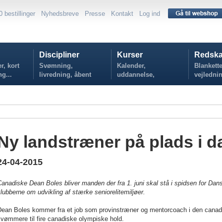
0 bestillinger
Nyhedsbreve
Presse
Kontakt
Log ind
Discipliner
Kurser
Redska
r, kort
Svømning,
Kalender,
Blankette
ng...
livredning, åbent
uddannelse,
vejlednin
vand...
tilmelding...
politikker
Ny landstræner på plads i 
24-04-2015
Canadiske Dean Boles bliver manden der fra 1. juni skal stå i spidsen for
lubberne om udvikling af stærke seniorelitemiljøer.
Dean Boles kommer fra et job som provinstræner og mentorcoach i den canadis
vømmere til fire canadiske olympiske hold.