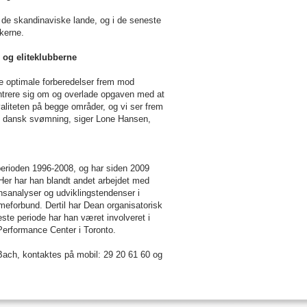
i de skandinaviske lande, og i de seneste
skerne.
 og eliteklubberne
 de optimale forberedelser frem mod
ntrere sig om og overlade opgaven med at
valiteten på begge områder, og vi ser frem
det i dansk svømning, siger Lone Hansen,
perioden 1996-2008, og har siden 2009
Her har han blandt andet arbejdet med
onsanalyser og udviklingstendenser i
meforbund. Dertil har Dean organisatorisk
ste periode har han været involveret i
 Performance Center i Toronto.
Bach, kontaktes på mobil: 29 20 61 60 og