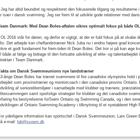
 Jeg har altid beundret og respekteret den fokuserede tilgang og resultaterne 
r især i dansk svømning. Jeg ser frem til at udvikle gode relationer med dan
Team Danmark: Med Dean Boles-aftalen sikres optimalt fokus på både OL
 OL 2016 står for døren, og derfor er vigtigt, at der er fuld fokus på at skabe
Rio. Det arbejde kan cheflandstræner Nick Juba nu i endnu højere grad konce
ikre et godt fundament for frem-tiden til Dean Boles. Det tror vi på kan øge k
il både at følge og bidrage til den fortsatte udvikling af elite- og talentarbej
direktør i Team Danmark.
Fakta om Dansk Svømmeunions nye landstræner
3-årige Dean Boles har trænet svømmere til fire canadiske olympiske hold i 
rbejdet som provinstræner og mentorcoach i den canadiske provins Ontario. 
dvikling af seniorelitemiljøer i samarbejde med klubber og trænere, præstati
litesvømningen samt sportslige strategier for klubber og det canadiske svøm
rfaring fra bestyrelserne forSwim Ontario og Swimming Canada, og i den sene
dviklingen af Ontario Swimming Academy i tilknytning til et nyetableret High
For yderligere information kan sportschef i Dansk Svømmeunion, Lars Green 
på e-mail:
lgb@svoem.dk