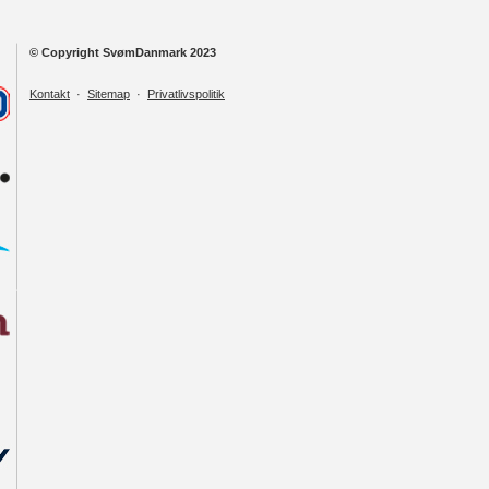
© Copyright SvømDanmark 2023
Kontakt
·
Sitemap
·
Privatlivspolitik