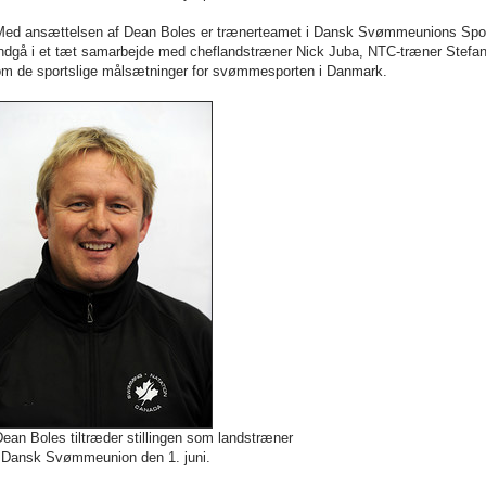
Med ansættelsen af Dean Boles er trænerteamet i Dansk Svømmeunions Sportsa
indgå i et tæt samarbejde med cheflandstræner Nick Juba, NTC-træner Stefa
om de sportslige målsætninger for svømmesporten i Danmark.
ean Boles tiltræder stillingen som landstræner
i Dansk Svømmeunion den 1. juni.