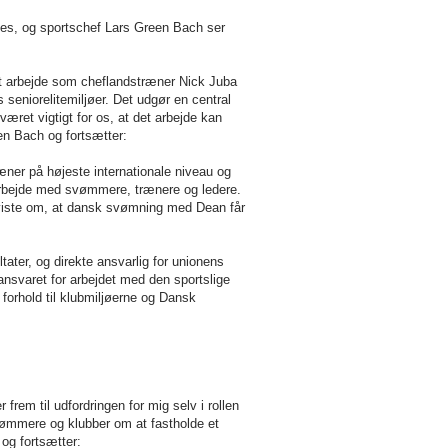
es, og sportschef Lars Green Bach ser
det arbejde som cheflandstræner Nick Juba
 seniorelitemiljøer. Det udgør en central
æret vigtigt for os, at det arbejde kan
en Bach og fortsætter:
ræner på højeste internationale niveau og
marbejde med svømmere, trænere og ledere.
eviste om, at dansk svømning med Dean får
ater, og direkte ansvarlig for unionens
ansvaret for arbejdet med den sportslige
orhold til klubmiljøerne og Dansk
rem til udfordringen for mig selv i rollen
ømmere og klubber om at fastholde et
og fortsætter: