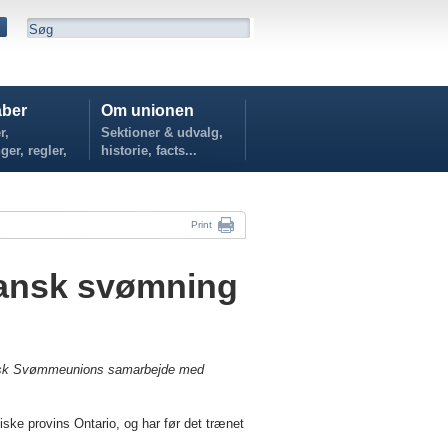
ber
Om unionen
r,
Sektioner & udvalg,
ger, regler,
historie, facts...
...
Print
dansk svømning
 Dansk Svømmeunions samarbejde med
ke provins Ontario, og har før det trænet