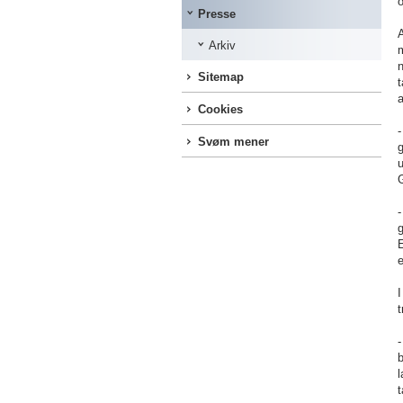
Presse
A
Arkiv
m
n
Sitemap
t
Cookies
Svøm mener
g
u
-
g
E
e
I
t
b
l
t