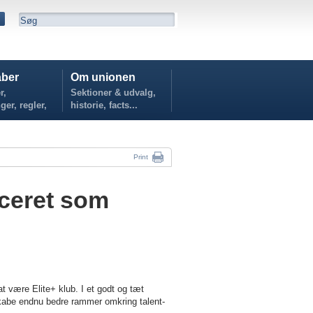
ber
Om unionen
r,
Sektioner & udvalg,
ger, regler,
historie, facts...
...
Print
ceret som
ære Elite+ klub. I et godt og tæt
kabe endnu bedre rammer omkring talent-