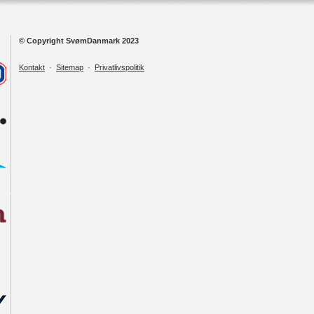
© Copyright SvømDanmark 2023
Kontakt
·
Sitemap
·
Privatlivspolitik