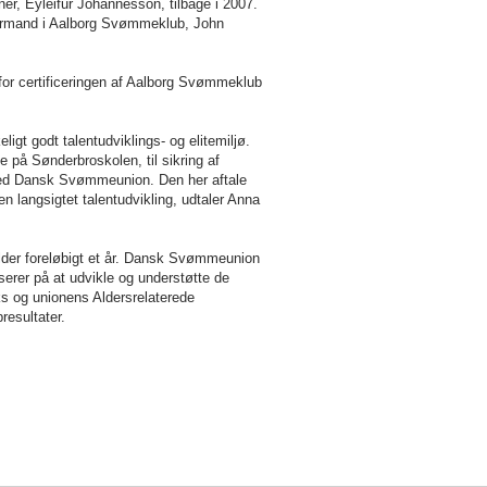
ner, Eyleifur Johannesson, tilbage i 2007.
r formand i Aalborg Svømmeklub, John
 for certificeringen af Aalborg Svømmeklub
ligt godt talentudviklings- og elitemiljø.
e på Sønderbroskolen, til sikring af
med Dansk Svømmeunion. Den her aftale
 langsigtet talentudvikling, udtaler Anna
r foreløbigt et år. Dansk Svømmeunion
erer på at udvikle og understøtte de
s og unionens Aldersrelaterede
resultater.