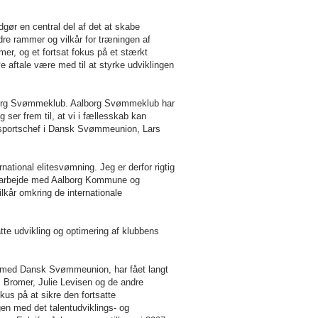
dgør en central del af det at skabe
dre rammer og vilkår for træningen af
r, og et fortsat fokus på et stærkt
ye aftale være med til at styrke udviklingen
borg Svømmeklub. Aalborg Svømmeklub har
g ser frem til, at vi i fællesskab kan
er sportschef i Dansk Svømmeunion, Lars
national elitesvømning. Jeg er derfor rigtig
 samarbejde med Aalborg Kommune og
lkår omkring de internationale
te udvikling og optimering af klubbens
en med Dansk Svømmeunion, har fået langt
. Bromer, Julie Levisen og de andre
us på at sikre den fortsatte
en med det talentudviklings- og