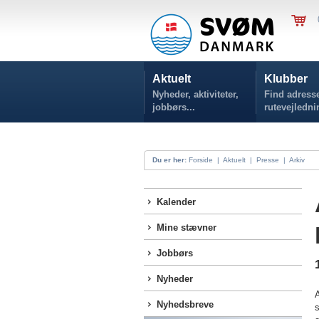
Aktuelt
Klubber
Nyheder, aktiviteter,
Find adresse
jobbørs...
rutevejledni
Du er her:
Forside
|
Aktuelt
|
Presse
|
Arkiv
Kalender
Mine stævner
Jobbørs
Nyheder
Nyhedsbreve