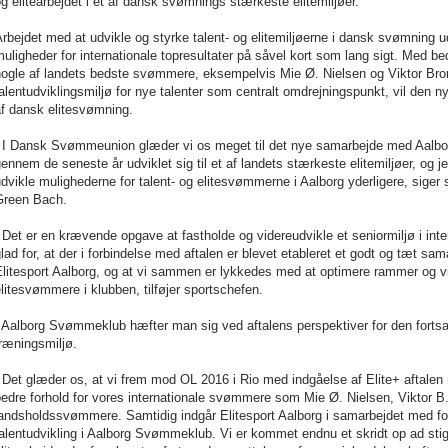
og elitearbejdet i et af dansk svømnings stærkeste elitemiljøer.
rbejdet med at udvikle og styrke talent- og elitemiljøerne i dansk svømning u
uligheder for internationale topresultater på såvel kort som lang sigt. Med be
ogle af landets bedste svømmere, eksempelvis Mie Ø. Nielsen og Viktor Brome
alentudviklingsmiljø for nye talenter som centralt omdrejningspunkt, vil den n
af dansk elitesvømning.
- I Dansk Svømmeunion glæder vi os meget til det nye samarbejde med Aal
ennem de seneste år udviklet sig til et af landets stærkeste elitemiljøer, og je
dvikle mulighederne for talent- og elitesvømmerne i Aalborg yderligere, sig
Green Bach.
 Det er en krævende opgave at fastholde og videreudvikle et seniormiljø i inter
lad for, at der i forbindelse med aftalen er blevet etableret et godt og tæt
litesport Aalborg, og at vi sammen er lykkedes med at optimere rammer og vi
litesvømmere i klubben, tilføjer sportschefen.
 Aalborg Svømmeklub hæfter man sig ved aftalens perspektiver for den fortsat
ræningsmiljø.
- Det glæder os, at vi frem mod OL 2016 i Rio med indgåelse af Elite+ aftal
edre forhold for vores internationale svømmere som Mie Ø. Nielsen, Viktor B
andsholdssvømmere. Samtidig indgår Elitesport Aalborg i samarbejdet med fok
alentudvikling i Aalborg Svømmeklub. Vi er kommet endnu et skridt op ad stig