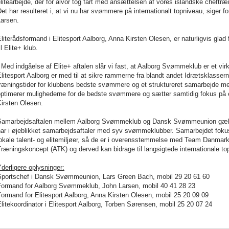
litearbejde, der for alvor tog fart med ansættelsen af vores islandske cheftræ
et har resulteret i, at vi nu har svømmere på internationalt topniveau, sige
Larsen.
literådsformand i Elitesport Aalborg, Anna Kirsten Olesen, er naturligvis glad
il Elite+ klub.
 Med indgåelse af Elite+ aftalen slår vi fast, at Aalborg Svømmeklub er et virke
litesport Aalborg er med til at sikre rammerne fra blandt andet Idrætsklassern
træningstider for klubbens bedste svømmere og et struktureret samarbejde 
ptimerer mulighederne for de bedste svømmere og sætter samtidig fokus på en
irsten Olesen.
Samarbejdsaftalen mellem Aalborg Svømmeklub og Dansk Svømmeunion gælde
ar i øjeblikket samarbejdsaftaler med syv svømmeklubber. Samarbejdet fokus
okale talent- og elitemiljøer, så de er i overensstemmelse med Team Danmark
ræningskoncept (ATK) og derved kan bidrage til langsigtede internationale top
derligere oplysninger:
Sportschef i Dansk Svømmeunion, Lars Green Bach, mobil 29 20 61 60
Formand for Aalborg Svømmeklub, John Larsen, mobil 40 41 28 23
ormand for Elitesport Aalborg, Anna Kirsten Olesen, mobil 25 20 09 09
litekoordinator i Elitesport Aalborg, Torben Sørensen, mobil 25 20 07 24