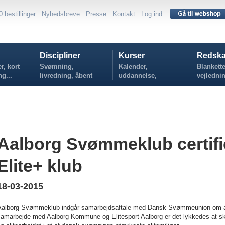
0 bestillinger
Nyhedsbreve
Presse
Kontakt
Log ind
Discipliner
Kurser
Redska
r, kort
Svømning,
Kalender,
Blankette
ng...
livredning, åbent
uddannelse,
vejlednin
vand...
tilmelding...
politikker
Aalborg Svømmeklub certifi
Elite+ klub
18-03-2015
Aalborg Svømmeklub indgår samarbejdsaftale med Dansk Svømmeunion om at v
samarbejde med Aalborg Kommune og Elitesport Aalborg er det lykkedes at s