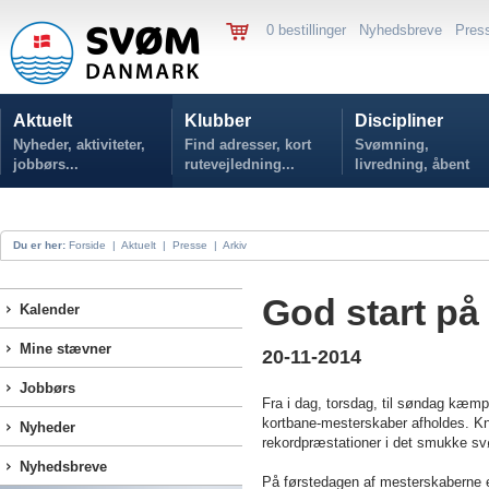
0 bestillinger
Nyhedsbreve
Pres
Aktuelt
Klubber
Discipliner
Nyheder, aktiviteter,
Find adresser, kort
Svømning,
jobbørs...
rutevejledning...
livredning, åbent
vand...
Du er her:
Forside
|
Aktuelt
|
Presse
|
Arkiv
God start på
Kalender
Mine stævner
20-11-2014
Jobbørs
Fra i dag, torsdag, til søndag kæ
kortbane-mesterskaber afholdes. Kn
Nyheder
rekordpræstationer i det smukke s
Nyhedsbreve
På førstedagen af mesterskaberne er 