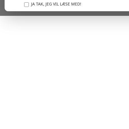
JA TAK, JEG VIL LÆSE MED!
Vi er forpligtet til at beskytte og respektere dit privatl
personlige oplysninger til at administrere din kont
tjenester.
Plask! Nu er du klar til at læs