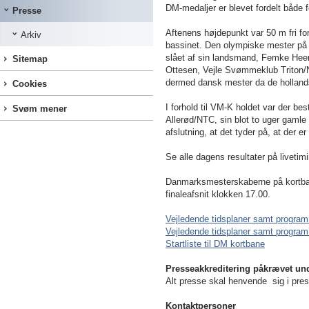
DM-medaljer er blevet fordelt både fo
Presse
Aftenens højdepunkt var 50 m fri for
Arkiv
bassinet. Den olympiske mester på 
slået af sin landsmand, Femke Heems
Sitemap
Ottesen, Vejle Svømmeklub Triton/N
dermed dansk mester da de hollands
Cookies
I forhold til VM-K holdet var der b
Svøm mener
Allerød/NTC, sin blot to uger gamle
afslutning, at det tyder på, at der e
Se alle dagens resultater på livetim
Danmarksmesterskaberne på kortbane
finaleafsnit klokken 17.00.
Vejledende tidsplaner samt program 
Vejledende tidsplaner samt program o
Startliste til DM kortbane
Presseakkreditering påkrævet un
Alt presse skal henvende sig i pre
Kontaktpersoner