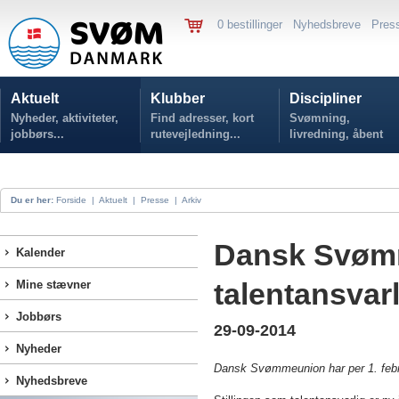
0 bestillinger
Nyhedsbreve
Pres
Aktuelt
Klubber
Discipliner
Nyheder, aktiviteter,
Find adresser, kort
Svømning,
jobbørs...
rutevejledning...
livredning, åbent
vand...
Du er her:
Forside
|
Aktuelt
|
Presse
|
Arkiv
Dansk Svøm
Kalender
talentansvarl
Mine stævner
Jobbørs
29-09-2014
Nyheder
Dansk Svømmeunion har per 1. febru
Nyhedsbreve