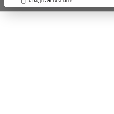
JA TAK, JEG VIL LÆSE MED!
Vi er forpligtet til at beskytte og respektere dit privatl
personlige oplysninger til at administrere din kont
tjenester.
Plask! Nu er du klar til at læs