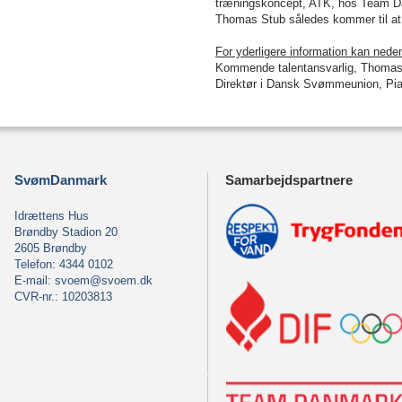
træningskoncept, ATK, hos Team Da
Thomas Stub således kommer til at s
For yderligere information kan ned
Kommende talentansvarlig, Thomas 
Direktør i Dansk Svømmeunion, Pia
SvømDanmark
Samarbejdspartnere
Idrættens Hus
Brøndby Stadion 20
2605 Brøndby
Telefon: 4344 0102
E-mail:
svoem@svoem.dk
CVR-nr.: 10203813