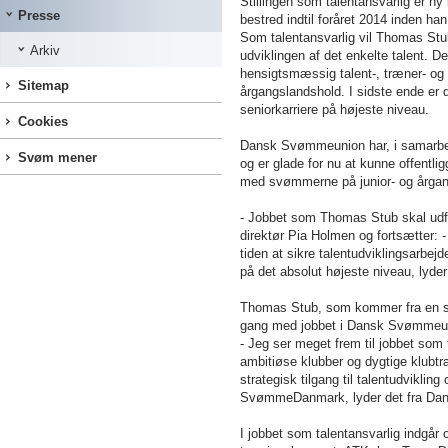
Stillingen som talentansvarlig er n
Presse
bestred indtil foråret 2014 inden ha
Som talentansvarlig vil Thomas Stu
Arkiv
udviklingen af det enkelte talent. D
hensigtsmæssig talent-, træner- og 
Sitemap
årgangslandshold. I sidste ende er
seniorkarriere på højeste niveau.
Cookies
Dansk Svømmeunion har, i samarbejd
Svøm mener
og er glade for nu at kunne offentli
med svømmerne på junior- og årga
- Jobbet som Thomas Stub skal udf
direktør Pia Holmen og fortsætter: - 
tiden at sikre talentudviklingsarbej
på det absolut højeste niveau, lyde
Thomas Stub, som kommer fra en sti
gang med jobbet i Dansk Svømmeu
- Jeg ser meget frem til jobbet som
ambitiøse klubber og dygtige klubt
strategisk tilgang til talentudvikling
SvømmeDanmark, lyder det fra Da
I jobbet som talentansvarlig indgår 