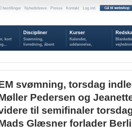
0 bestillinger
Nyhedsbreve
Presse
Kontakt
Log ind
Discipliner
Kurser
Redska
r, kort
Svømning,
Kalender,
Blankette
ng...
livredning, åbent
uddannelse,
vejlednin
vand...
tilmelding...
politikker
EM svømning, torsdag indl
Møller Pedersen og Jeanett
videre til semifinaler torsd
Mads Glæsner forlader Berli