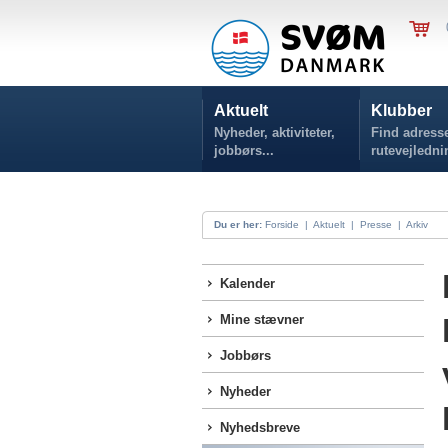
Aktuelt
Klubber
Nyheder, aktiviteter,
Find adresse
jobbørs...
rutevejledni
Du er her:
Forside
|
Aktuelt
|
Presse
|
Arkiv
Kalender
Mine stævner
Jobbørs
Nyheder
Nyhedsbreve