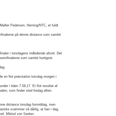
 Møller Pedersen, Herning/NTC, et fuldt
mifinalerne på denne distance som samlet
naler i torsdagens indledende afsnit. Det
l semifinalerne som samlet hurtigste
dag.
 en flot præstation torsdag morgen i
der i tiden 7.58,17. Et flot resultat af
alen, som finder sted fredag aften.
ne distance torsdag formiddag, men
danske svømmer så dårlig, at han i dag,
chef, Mikkel von Seelen.