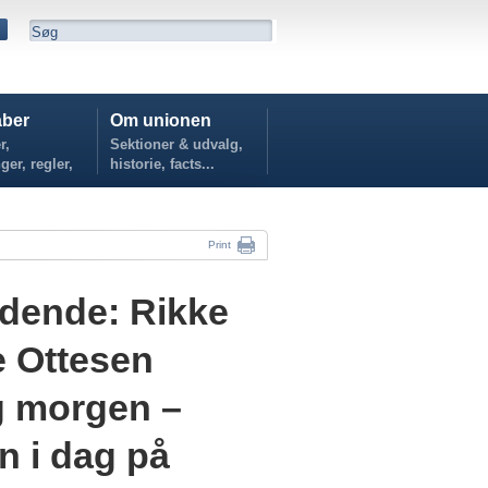
ber
Om unionen
r,
Sektioner & udvalg,
ger, regler,
historie, facts...
...
Print
edende: Rikke
e Ottesen
ag morgen –
n i dag på