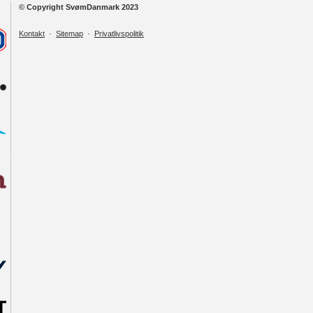
© Copyright SvømDanmark 2023
Kontakt
·
Sitemap
·
Privatlivspolitik