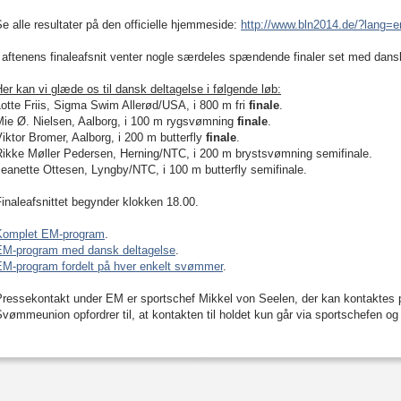
e alle resultater på den officielle hjemmeside:
http://www.bln2014.de/?lang=e
 aftenens finaleafsnit venter nogle særdeles spændende finaler set med dans
er kan vi glæde os til dansk deltagelse i følgende løb:
otte Friis, Sigma Swim Allerød/USA, i 800 m fri
finale
.
Mie Ø. Nielsen, Aalborg, i 100 m rygsvømning
finale
.
iktor Bromer, Aalborg, i 200 m butterfly
finale
.
Rikke Møller Pedersen, Herning/NTC, i 200 m brystsvømning semifinale.
eanette Ottesen, Lyngby/NTC, i 100 m butterfly semifinale.
inaleafsnittet begynder klokken 18.00.
Komplet EM-program
.
EM-program med dansk deltagelse
.
EM-program fordelt på hver enkelt svømmer
.
Pressekontakt under EM er sportschef Mikkel von Seelen, der kan kontaktes 
vømmeunion opfordrer til, at kontakten til holdet kun går via sportschefen o