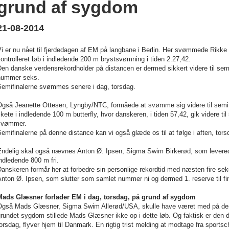
grund af sygdom
21-08-2014
i er nu nået til fjerdedagen af EM på langbane i Berlin. Her svømmede Rikke
ontrolleret løb i indledende 200 m brystsvømning i tiden 2.27,42.
en danske verdensrekordholder på distancen er dermed sikkert videre til se
nummer seks.
Semifinalerne svømmes senere i dag, torsdag.
gså Jeanette Ottesen, Lyngby/NTC, formåede at svømme sig videre til semifi
kete i indledende 100 m butterfly, hvor danskeren, i tiden 57,42, gik videre ti
svømmer.
emifinalerne på denne distance kan vi også glæde os til at følge i aften, tors
Endelig skal også nævnes Anton Ø. Ipsen, Sigma Swim Birkerød, som leverede
ndledende 800 m fri.
anskeren formår her at forbedre sin personlige rekordtid med næsten fire sekun
nton Ø. Ipsen, som slutter som samlet nummer ni og dermed 1. reserve til fin
Mads Glæsner forlader EM i dag, torsdag, på grund af sygdom
Også Mads Glæsner, Sigma Swim Allerød/USA, skulle have været med på den
rundet sygdom stillede Mads Glæsner ikke op i dette løb. Og faktisk er den 
orsdag, flyver hjem til Danmark. En rigtig trist melding at modtage fra sports