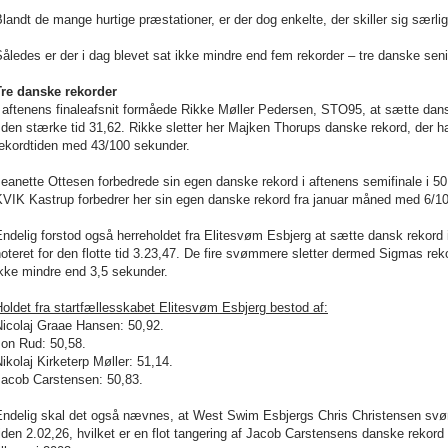
landt de mange hurtige præstationer, er der dog enkelte, der skiller sig særlig
åledes er der i dag blevet sat ikke mindre end fem rekorder – tre danske seni
Tre danske rekorder
 aftenens finaleafsnit formåede Rikke Møller Pedersen, STO95, at sætte dan
 den stærke tid 31,62. Rikke sletter her Majken Thorups danske rekord, der h
rekordtiden med 43/100 sekunder.
eanette Ottesen forbedrede sin egen danske rekord i aftenens semifinale i
50
KVIK Kastrup forbedrer her sin egen danske rekord fra januar måned med 6/1
ndelig forstod også herreholdet fra Elitesvøm Esbjerg at sætte dansk rekord i
oteret for den flotte tid 3.23,47. De fire svømmere sletter dermed Sigmas rek
kke mindre end 3,5 sekunder.
oldet fra startfællesskabet Elitesvøm Esbjerg bestod af:
Nicolaj Graae Hansen: 50,92.
Jon Rud: 50,58.
ikolaj Kirketerp Møller: 51,14.
Jacob Carstensen: 50,83.
Endelig skal det også nævnes, at West Swim Esbjergs Chris Christensen sv
iden 2.02,26, hvilket er en flot tangering af Jacob Carstensens danske rekord