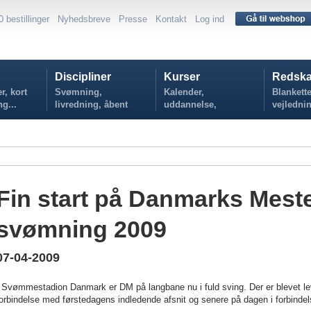
0 bestillinger
Nyhedsbreve
Presse
Kontakt
Log ind
Discipliner
Kurser
Redska
r, kort
Svømning,
Kalender,
Blankette
ng...
livredning, åbent
uddannelse,
vejlednin
vand...
tilmelding...
politikker
Fin start på Danmarks Mest
svømning 2009
07-04-2009
 Svømmestadion Danmark er DM på langbane nu i fuld sving. Der er blevet lev
orbindelse med førstedagens indledende afsnit og senere på dagen i forbindels