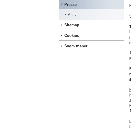
Presse
B
Arkiv
S
Sitemap
I
Cookies
i
Svøm mener
J
E
n
i
H
N
t