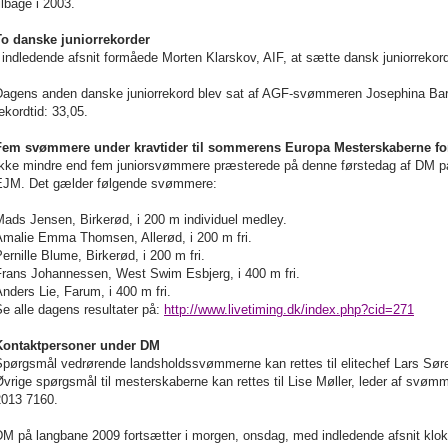
ilbage i 2003.
To danske juniorrekorder
 indledende afsnit formåede Morten Klarskov, AIF, at sætte dansk juniorrekor
Dagens anden danske juniorrekord blev sat af AGF-svømmeren Josephina Bar
ekordtid: 33,05.
Fem svømmere under kravtider til sommerens Europa Mesterskaberne for
Ikke mindre end fem juniorsvømmere præsterede på denne førstedag af DM på
EJM. Det gælder følgende svømmere:
Mads Jensen, Birkerød, i
200 m
individuel medley.
Amalie Emma Thomsen, Allerød, i
200 m
fri.
ernille Blume, Birkerød, i
200 m
fri.
Frans Johannessen, West Swim Esbjerg, i
400 m
fri.
Anders Lie, Farum, i
400 m
fri.
e alle dagens resultater på:
http://www.livetiming.dk/index.php?cid=271
Kontaktpersoner under DM
Spørgsmål vedrørende landsholdssvømmerne kan rettes til elitechef
Lars
Sør
vrige spørgsmål til mesterskaberne kan rettes til Lise Møller, leder af svø
2013 7160.
DM på langbane 2009 fortsætter i morgen, onsdag, med indledende afsnit klok