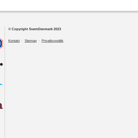
© Copyright SvømDanmark 2023
Kontakt
·
Sitemap
·
Privatlivspolitik