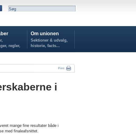
ber
Om unionen
r,
Sektioner & udvalg,
ger, regler,
historie, facts...
...
Print
erskaberne i
eret mange fine resultater både i
e med finaleafsnittet.