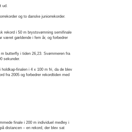
t ud.
orrekorder og to danske juniorrekorder.
sk rekord i
50 m
brystsvømning semifinale
ar været gældende i fem år, og forbedrer
 m
butterfly i tiden 26,23. Svømmeren fra
00 sekunder.
 holdkap-finalen i 4 x
100 m
fri, da de blev
ord fra 2005 og forbedrer rekordtiden med
ømmede finale i
200 m
individuel medley i
 på distancen – en rekord, der blev sat