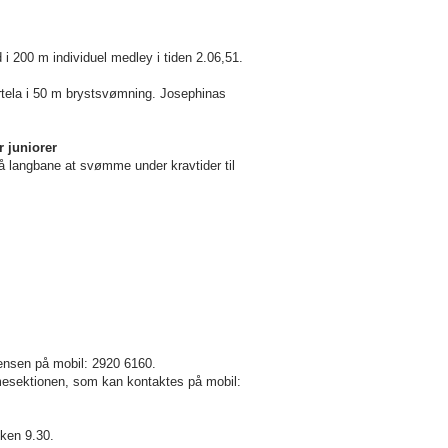
d i
200 m
individuel medley i tiden 2.06,51.
tela i
50 m
brystsvømning. Josephinas
 juniorer
 langbane at svømme under kravtider til
ensen
på mobil: 2920 6160.
mmesektionen, som kan kontaktes på mobil:
ken 9.30.