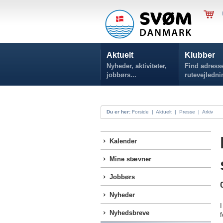
Aktuelt
Klubber
Nyheder, aktiviteter,
Find adresse
jobbørs...
rutevejledni
Du er her:
Forside
|
Aktuelt
|
Presse
|
Arkiv
Kalender
Mine stævner
Jobbørs
Nyheder
I
Nyhedsbreve
f