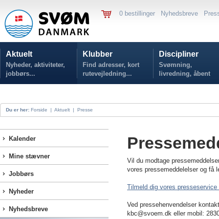
0 bestillinger
Nyhedsbreve
Pres
Aktuelt
Klubber
Discipliner
Nyheder, aktiviteter,
Find adresser, kort
Svømning,
jobbørs...
rutevejledning...
livredning, åbent
vand...
Du er her:
Forside
|
Aktuelt
|
Presse
Pressemedd
Kalender
Mine stævner
Vil du modtage pressemeddelse
vores pressemeddelelser og få le
Jobbørs
Tilmeld dig vores presseservice 
Nyheder
Ved pressehenvendelser kontakt
Nyhedsbreve
kbc@svoem.dk eller mobil: 283