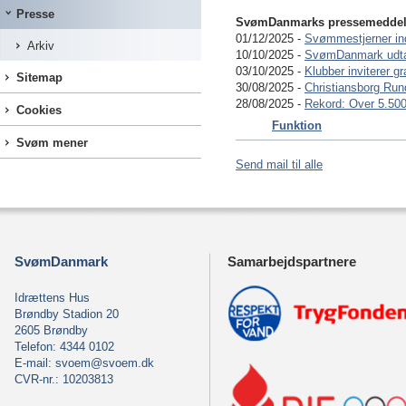
Presse
SvømDanmarks pressemeddelel
01/12/2025 -
Svømmestjerner in
Arkiv
10/10/2025 -
SvømDanmark udta
03/10/2025 -
Klubber inviterer 
Sitemap
30/08/2025 -
Christiansborg Run
28/08/2025 -
Rekord: Over 5.50
Cookies
Funktion
Svøm mener
Send mail til alle
SvømDanmark
Samarbejdspartnere
Idrættens Hus
Brøndby Stadion 20
2605 Brøndby
Telefon: 4344 0102
E-mail:
svoem@svoem.dk
CVR-nr.: 10203813