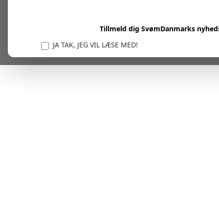
Tillmeld dig SvømDanmarks nyhed
JA TAK, JEG VIL LÆSE MED!
Vi er forpligtet til at beskytte og respektere dit privatl
personlige oplysninger til at administrere din kont
tjenester.