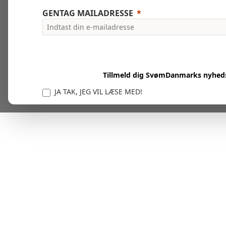
GENTAG MAILADRESSE
Tillmeld dig SvømDanmarks nyhed
JA TAK, JEG VIL LÆSE MED!
Vi er forpligtet til at beskytte og respektere dit privatl
personlige oplysninger til at administrere din kont
tjenester.