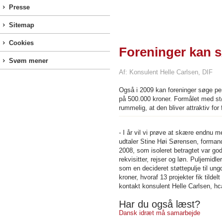
Presse
Sitemap
Cookies
Foreninger kan s
Svøm mener
Af: Konsulent Helle Carlsen, DIF
Også i 2009 kan foreninger søge pen
på 500.000 kroner. Formålet med stø
rummelig, at den bliver attraktiv for 
- I år vil vi prøve at skære endnu me
udtaler Stine Høi Sørensen, forman
2008, som isoleret betragtet var go
rekvisitter, rejser og løn. Puljemid
som en decideret støttepulje til ung
kroner, hvoraf 13 projekter fik tildelt
kontakt konsulent Helle Carlsen, hc
Har du også læst?
Dansk idræt må samarbejde