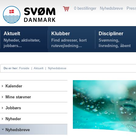
0 bestillinger
Nyhedsbreve
Pres
Aktuelt
Klubber
Discipliner
Nyheder, aktiviteter,
Find adresser, kort
Svømning,
jobbørs...
rutevejledning...
livredning, åbent
vand...
Du er her:
Forside
|
Aktuelt
|
Nyhedsbreve
Kalender
Mine stævner
Jobbørs
Nyheder
Nyhedsbreve