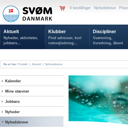
0 bestillinger
Nyhedsbreve
Pres
Aktuelt
Klubber
Discipliner
Nyheder, aktiviteter,
Find adresser, kort
Svømning,
jobbørs...
rutevejledning...
livredning, åbent
vand...
Du er her:
Forside
|
Aktuelt
|
Nyhedsbreve
Kalender
Mine stævner
Jobbørs
Nyheder
Nyhedsbreve