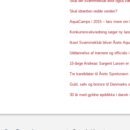
Skal din svømmeklub ikke også væ
Skal idrætten redde verden?
AquaCamps i 2015 – læs mere om ko
Konkurrencelivredning søger ny lan
Ikast Svømmeklub bliver Årets Aqu
Uddannelse af trænere og officials i
15-årige Andreas Sargent Larsen er 
Tre kandidater til Årets Sportsnavn
Guld, sølv og bronze til Danmarks 
30 år med gyldne øjeblikke i dansk e