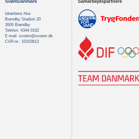
SvømDanmark
Samarbejdspartnere
Idrættens Hus
Brøndby Stadion 20
2605 Brøndby
Telefon: 4344 0102
E-mail:
svoem@svoem.dk
CVR-nr.: 10203813