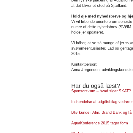
Den fysiske placering af AquaKonfer
at det bliver et sted på Sjælland.
Hold øje med nyhedsbreve og h
Vi vil løbende orientere om senes
numre af dette nyhedsbrev (SVØM
holde jer opdateret.
Vi håber, at se så mange af jer s
svømmeentusiaster. Lad os gentage
2015.
Kontaktperson:
Anna Jørgensen, udviklingskonsulen
Har du også læst?
Sponsorsvøm – hvad siger SKAT?
Indsendelse af udgiftsbilag vedrøren
Bliv kunde i Alm. Brand Bank og få 
AquaKonference 2015 tager form