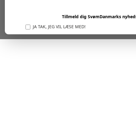
Tillmeld dig SvømDanmarks nyhed
JA TAK, JEG VIL LÆSE MED!
Vi er forpligtet til at beskytte og respektere dit privatl
personlige oplysninger til at administrere din kont
tjenester.