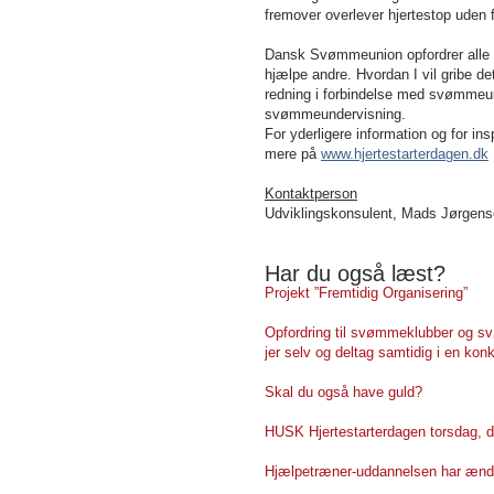
fremover overlever hjertestop uden f
Dansk Svømmeunion opfordrer alle m
hjælpe andre. Hvordan I vil gribe d
redning i forbindelse med svømmeund
svømmeundervisning.
For yderligere information og for in
mere på
www.hjertestarterdagen.dk
Kontaktperson
Udviklingskonsulent, Mads Jørgens
Har du også læst?
Projekt ”Fremtidig Organisering”
Opfordring til svømmeklubber og 
jer selv og deltag samtidig i en k
Skal du også have guld?
HUSK Hjertestarterdagen torsdag, d
Hjælpetræner-uddannelsen har ændr