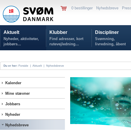
0 bestillinger
Nyhedsbreve
Pres
Aktuelt
Klubber
Discipliner
Nyheder, aktiviteter,
Find adresser, kort
Svømning,
jobbørs...
rutevejledning...
livredning, åbent
vand...
Du er her:
Forside
|
Aktuelt
|
Nyhedsbreve
Kalender
Mine stævner
Jobbørs
Nyheder
Nyhedsbreve