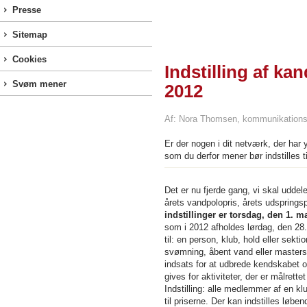
Presse
Sitemap
Cookies
Indstilling af k
Svøm mener
2012
Af: Nora Thomsen, kommunikations
Er der nogen i dit netværk, der har 
som du derfor mener bør indstilles ti
Det er nu fjerde gang, vi skal udde
årets vandpolopris, årets udsprings
indstillinger er torsdag, den 1. m
som i 2012 afholdes lørdag, den 28.
til: en person, klub, hold eller sekt
svømning, åbent vand eller masters. 
indsats for at udbrede kendskabet o
gives for aktiviteter, der er målre
Indstilling: alle medlemmer af en k
til priserne. Der kan indstilles løbe