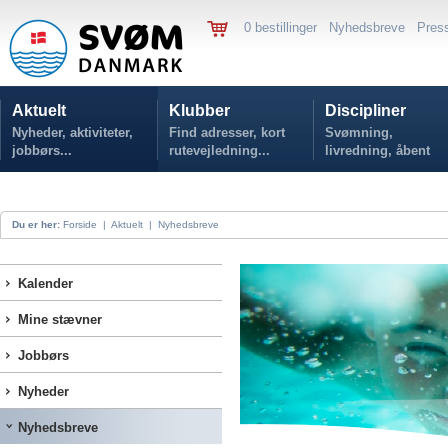
0 bestillinger
Nyhedsbreve
Pres
Aktuelt
Klubber
Discipliner
Nyheder, aktiviteter,
Find adresser, kort
Svømning,
jobbørs...
rutevejledning...
livredning, åbent
vand...
Du er her:
Forside
|
Aktuelt
|
Nyhedsbreve
Kalender
Mine stævner
Jobbørs
Nyheder
Nyhedsbreve