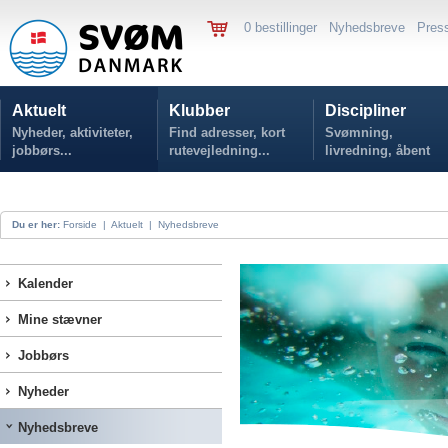
0 bestillinger
Nyhedsbreve
Pres
Aktuelt
Klubber
Discipliner
Nyheder, aktiviteter,
Find adresser, kort
Svømning,
jobbørs...
rutevejledning...
livredning, åbent
vand...
Du er her:
Forside
|
Aktuelt
|
Nyhedsbreve
Kalender
Mine stævner
Jobbørs
Nyheder
Nyhedsbreve