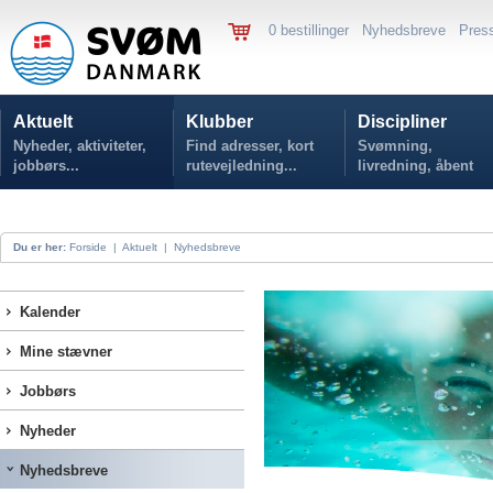
0 bestillinger
Nyhedsbreve
Pres
Aktuelt
Klubber
Discipliner
Nyheder, aktiviteter,
Find adresser, kort
Svømning,
jobbørs...
rutevejledning...
livredning, åbent
vand...
Du er her:
Forside
|
Aktuelt
|
Nyhedsbreve
Kalender
Mine stævner
Jobbørs
Nyheder
Nyhedsbreve