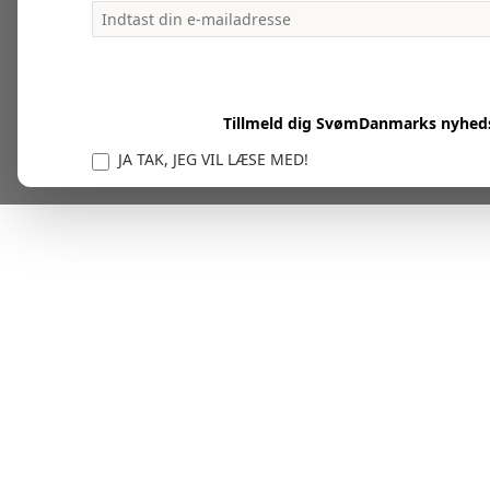
Tillmeld dig SvømDanmarks nyhed
JA TAK, JEG VIL LÆSE MED!
Vi er forpligtet til at beskytte og respektere dit privatl
personlige oplysninger til at administrere din kont
tjenester.