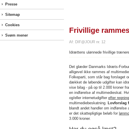
Presse
Sitemap
Cookies
Frivillige ramme
Svøm mener
Af: DIF@JOUR nr. 12
Idrættens ulønnede frivillige træner
Det glæder Danmarks Idræts-Forbund, a
alligevel ikke rammes af multimedie
Folkeparti, som står bag forslaget
dækket de løbende udgifter kan id
vise bilag - på op til 2.000 kroner fr
en indførelse af multimedieskat. H
og/eller internetudgifter
efter regning
multimediebeskatning.
Lovforslag f
blandt andet handler om indførelse a
er det skattepligtige beløb for
lønmo
3.000 kroner.