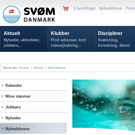
0 bestillinger
Nyhedsbreve
Pres
Aktuelt
Klubber
Discipliner
Nyheder, aktiviteter,
Find adresser, kort
Svømning,
jobbørs...
rutevejledning...
livredning, åbent
vand...
Du er her:
Forside
|
Aktuelt
|
Nyhedsbreve
Kalender
Mine stævner
Jobbørs
Nyheder
Nyhedsbreve