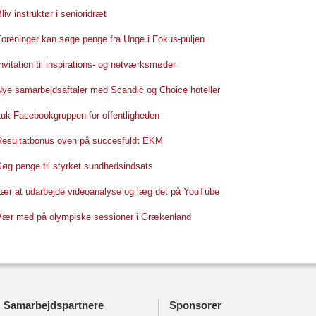
liv instruktør i senioridræt
Foreninger kan søge penge fra Unge i Fokus-puljen
nvitation til inspirations- og netværksmøder
Nye samarbejdsaftaler med Scandic og Choice hoteller
Luk Facebookgruppen for offentligheden
Resultatbonus oven på succesfuldt EKM
Søg penge til styrket sundhedsindsats
Lær at udarbejde videoanalyse og læg det på YouTube
Vær med på olympiske sessioner i Grækenland
Samarbejdspartnere
Sponsorer