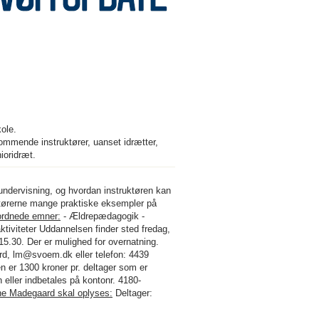
kole.
ommende instruktører, uanset idrætter,
ioridræt.
ndervisning, og hvordan instruktøren kan
ruktørerne mange praktiske eksempler på
ordnede emner:
- Ældrepædagogik -
tiviteter Uddannelsen finder sted fredag,
15.30. Der er mulighed for overnatning.
d, lm@svoem.dk eller telefon: 4439
n er 1300 kroner pr. deltager som er
eller indbetales på kontonr. 4180-
ene Madegaard skal oplyses:
Deltager: