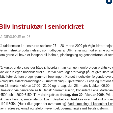
Bliv instruktør i senioridræt
Af: DIF@JOUR nr. 26
å uddannelse i at instruere seniorer 27. - 28. marts 2009 på Vejle Idrætshøjs
eniorinstruktøruddannelsen, som udbydes af DIF, retter sig mod erfarne og k
om gerne vil have et indspark til indhold, planlægning og gennemførsel af sen
På kurset undervises der både i, hvordan man kan gennemføre den praktiske u
dvikle sin egen underviserrolle. Der vil blive lagt stor vægt på, at give inst
ktiviteter de kan bruge hjemme i foreningen.
Kurset indeholder følgende over
iologiske aldersforandringer - Grundtræning - Opvarmning - Lege og motionsak
en 27. marts klokken 17.00 - 21.00 og lørdag, den 28. marts klokken 09.00 - 
Tilmelding via henvendelse til Dansk Svømmeunion, konsulent Lene Madegaar
4459/mobil: 2920 6150.
Tilmeldingsfrist: fredag, den 20. februar 2009.
Prise
nklusive kursus, materialer og kost. Beløbet kan trækkes over mellemkontoen 
119113954. (Husk tillægspris for overnatning).
Ved tilmelding til konsulent L
avn, adresse, email og telefon (eventuelt overnatning) samt betalingsform.