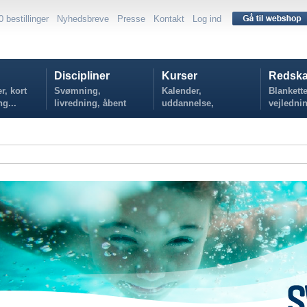
0 bestillinger
Nyhedsbreve
Presse
Kontakt
Log ind
Discipliner
Kurser
Redska
r, kort
Svømning,
Kalender,
Blankette
ng...
livredning, åbent
uddannelse,
vejlednin
vand...
tilmelding...
politikker