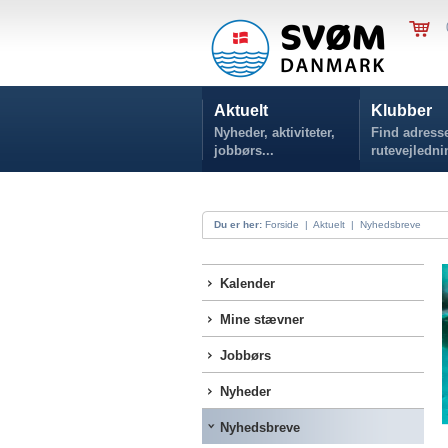
Aktuelt
Klubber
Nyheder, aktiviteter,
Find adresse
jobbørs...
rutevejledni
Du er her:
Forside
|
Aktuelt
|
Nyhedsbreve
Kalender
Mine stævner
Jobbørs
Nyheder
Nyhedsbreve