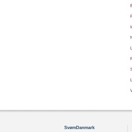
B
I
SvømDanmark