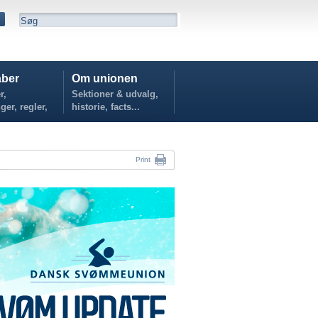
ber
Om unionen
r,
Sektioner & udvalg,
ger, regler,
historie, facts...
...
Print