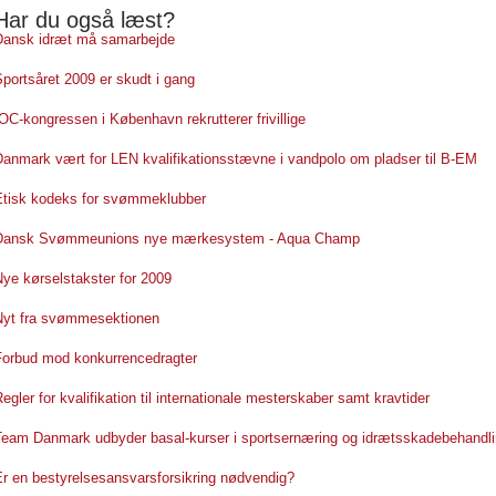
Har du også læst?
Dansk idræt må samarbejde
portsåret 2009 er skudt i gang
OC-kongressen i København rekrutterer frivillige
Danmark vært for LEN kvalifikationsstævne i vandpolo om pladser til B-EM
Etisk kodeks for svømmeklubber
Dansk Svømmeunions nye mærkesystem - Aqua Champ
ye kørselstakster for 2009
Nyt fra svømmesektionen
Forbud mod konkurrencedragter
egler for kvalifikation til internationale mesterskaber samt kravtider
Team Danmark udbyder basal-kurser i sportsernæring og idrætsskadebehandli
Er en bestyrelsesansvarsforsikring nødvendig?