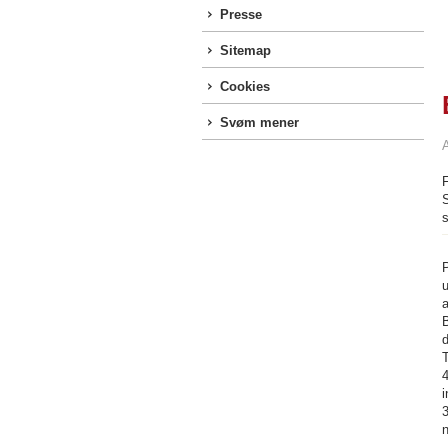
Presse
Sitemap
Cookies
Svøm mener
F
S
s
u
a
B
d
i
3
n