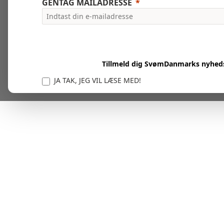
GENTAG MAILADRESSE
Tillmeld dig SvømDanmarks nyhed
JA TAK, JEG VIL LÆSE MED!
Vi er forpligtet til at beskytte og respektere dit privatl
personlige oplysninger til at administrere din kont
tjenester.