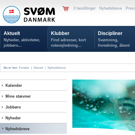
0 bestillinger
Nyhedsbreve
Pres
Aktuelt
Klubber
Discipliner
Nyheder, aktiviteter,
Find adresser, kort
Svømning,
jobbørs...
rutevejledning...
livredning, åbent
vand...
Du er her:
Forside
|
Aktuelt
|
Nyhedsbreve
Kalender
Mine stævner
Jobbørs
Nyheder
Nyhedsbreve