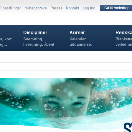
0 bestillinger
Nyhedsbreve
Presse
Kontakt
Log ind
Discipliner
Kurser
Redska
r, kort
Svømning,
Kalender,
Blankette
ng...
livredning, åbent
uddannelse,
vejlednin
vand...
tilmelding...
politikker