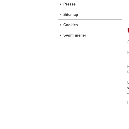
Presse
Sitemap
Cookies
Svøm mener
I
F
f
D
a