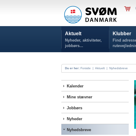
Aktuelt
Klubber
Nyheder, aktiviteter,
Find adresse
jobbørs...
rutevejledni
Du er her:
Forside
|
Aktuelt
|
Nyhedsbreve
Kalender
Mine stævner
Jobbørs
Nyheder
Nyhedsbreve