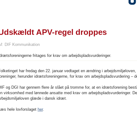
Udskældt APV-regel droppes
Af: DIF Kommunikation
drætsforeningerne fritages for krav om arbejdspladsvurderinger.
olketinget har fredag den 22. januar vedtaget en ændring i arbejdsmiljøloven, 
oreninger, herunder idrætsforeningerne, for krav om arbejdspladsvurdering – 
IF og DGI har gennem flere år slået på tromme for, at en idrætsforening bestå
en virksomhed med lønnede ansatte med krav om arbejdspladsvurderinger. Der
rbejdsmiljøloven glæde i dansk idræt.
Læs hele lovforslaget
her
.