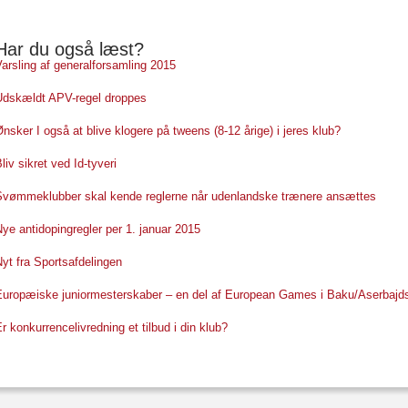
Har du også læst?
arsling af generalforsamling 2015
Udskældt APV-regel droppes
nsker I også at blive klogere på tweens (8-12 årige) i jeres klub?
liv sikret ved Id-tyveri
Svømmeklubber skal kende reglerne når udenlandske trænere ansættes
ye antidopingregler per 1. januar 2015
yt fra Sportsafdelingen
Europæiske juniormesterskaber – en del af European Games i Baku/Aserbajdsj
r konkurrencelivredning et tilbud i din klub?