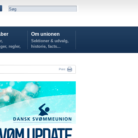
ber
Om unionen
r,
Sektioner & udvalg,
ger, regler,
historie, facts...
...
Print