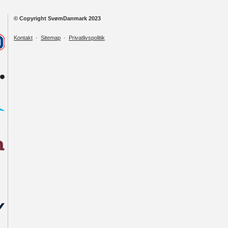
© Copyright SvømDanmark 2023
Kontakt
·
Sitemap
·
Privatlivspolitik