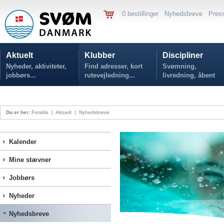
0 bestillinger
Nyhedsbreve
Pres
Aktuelt
Klubber
Discipliner
Nyheder, aktiviteter,
Find adresser, kort
Svømning,
jobbørs...
rutevejledning...
livredning, åbent
vand...
Du er her:
Forside
|
Aktuelt
|
Nyhedsbreve
Kalender
Mine stævner
Jobbørs
Nyheder
Nyhedsbreve