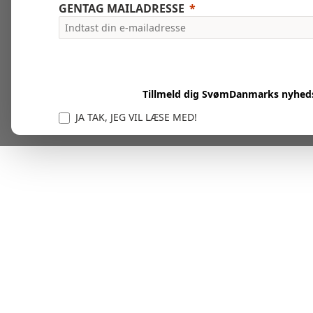
GENTAG MAILADRESSE
Tillmeld dig SvømDanmarks nyhed
JA TAK, JEG VIL LÆSE MED!
Vi er forpligtet til at beskytte og respektere dit privatl
personlige oplysninger til at administrere din kont
tjenester.