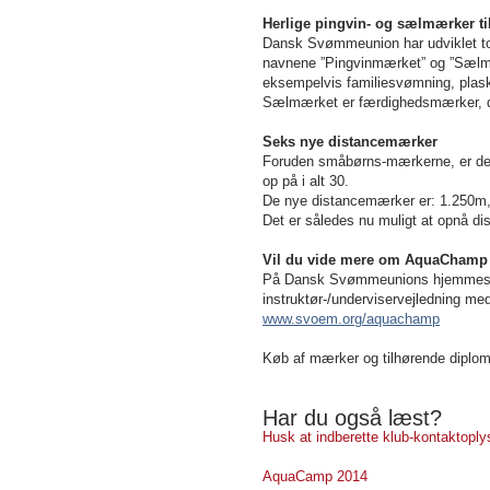
Herlige pingvin- og sælmærker ti
Dansk Svømmeunion har udviklet to 
navnene ”Pingvinmærket” og ”Sælmær
eksempelvis familiesvømning, plas
Sælmærket er færdighedsmærker, de
Seks nye distancemærker
Foruden småbørns-mærkerne, er der
op på i alt 30.
De nye distancemærker er: 1.250m
Det er således nu muligt at opnå dis
Vil du vide mere om AquaChamp
På Dansk Svømmeunions hjemmesid
instruktør-/underviservejledning me
www.svoem.org/aquachamp
Køb af mærker og tilhørende diplo
Har du også læst?
Husk at indberette klub-kontaktopl
AquaCamp 2014